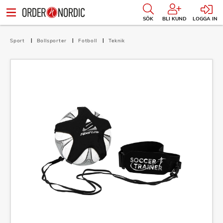
SÖK
BLI KUND
LOGGA IN
Sport
Bollsporter
Fotboll
Teknik