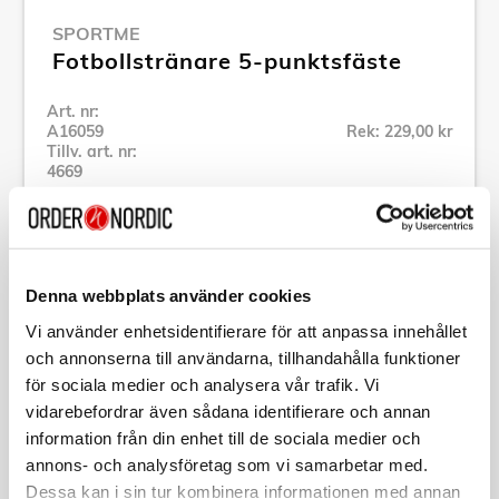
SPORTME
Fotbollstränare 5-punktsfäste
Art. nr:
A16059
Rek: 229,00 kr
Tillv. art. nr:
4669
Se alla produkter inom SportMe
Specifikation
Denna webbplats använder cookies
Vi använder enhetsidentifierare för att anpassa innehållet
Beskrivning
och annonserna till användarna, tillhandahålla funktioner
för sociala medier och analysera vår trafik. Vi
vidarebefordrar även sådana identifierare och annan
Art. nr:
A16059
information från din enhet till de sociala medier och
Tillv. art. nr:
4669
EAN-kod:
annons- och analysföretag som vi samarbetar med.
7350130546699
Dessa kan i sin tur kombinera informationen med annan