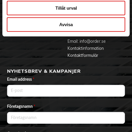
Aktuellt på Order
Om cookies
Tillåt urval
Varumärken
Avvisa
BLI KUND
KONTAKTA OSS
Skapa konto
Telefon:
042 - 25 23 00
Email:
info@order.se
Kontaktinformation
Kontaktformulär
NYHETSBREV & KAMPANJER
Email address
*
Företagsnamn
*