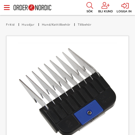
SÖK
BLI KUND
LOGGA IN
Fritid
Husdjur
Hund/Kattillbehör
Tillbehör