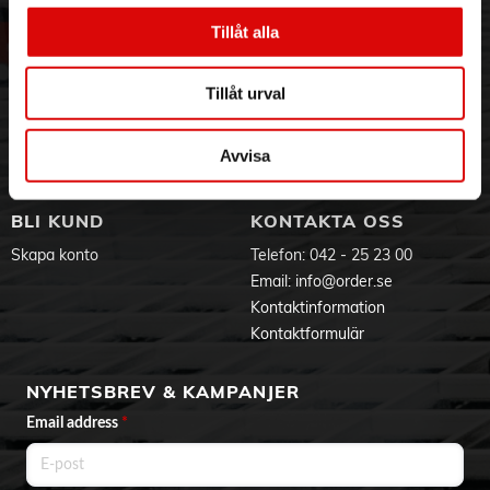
Om oss
Vanliga frågor
Vår historia
Service & Support
Tillåt alla
Hållbarhet
Ansökan om RMA
Visselblåsning
Godsefterlysning & Felleverans
Tillåt urval
Jobba hos oss
Integritetspolicy
Aktuellt på Order
Om cookies
Avvisa
Varumärken
BLI KUND
KONTAKTA OSS
Skapa konto
Telefon:
042 - 25 23 00
Email:
info@order.se
Kontaktinformation
Kontaktformulär
NYHETSBREV & KAMPANJER
Email address
*