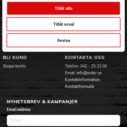
Om oss
Vanliga frågor
Vår historia
Service & Support
Tillåt alla
Hållbarhet
Ansökan om RMA
Visselblåsning
Godsefterlysning & Felleverans
Tillåt urval
Jobba hos oss
Integritetspolicy
Aktuellt på Order
Om cookies
Avvisa
Varumärken
BLI KUND
KONTAKTA OSS
Skapa konto
Telefon:
042 - 25 23 00
Email:
info@order.se
Kontaktinformation
Kontaktformulär
NYHETSBREV & KAMPANJER
Email address
*