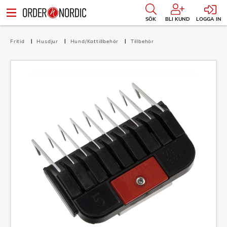
SÖK
BLI KUND
LOGGA IN
Fritid
Husdjur
Hund/Kattillbehör
Tillbehör