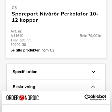
C3
Sparepart Nivårör Perkolator 10-
12 koppar
Art. nr:
A11640
Rek: 79,00 kr
Tillv. art. nr:
30202-30
Se alla produkter inom C3
Specifikation
Beskrivning
Art. nr:
A11640
Tillv. art. nr:
30202-30
EAN-kod: