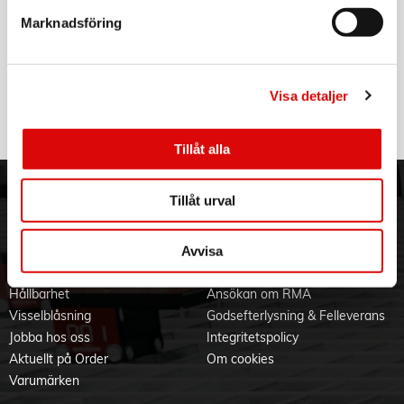
Marknadsföring
C3
Sparepart Nivårör Perkolator 6 koppar
Art nr:
A11639
Visa detaljer
Tillv. art. nr:
30252-30
Rek: 79,00 kr
Tillåt alla
ORDER NORDIC
KUNDTJÄNST
Tillåt urval
3PL
Allmänna villkor
Om oss
Vanliga frågor
Avvisa
Vår historia
Service & Support
Hållbarhet
Ansökan om RMA
Visselblåsning
Godsefterlysning & Felleverans
Jobba hos oss
Integritetspolicy
Aktuellt på Order
Om cookies
Varumärken