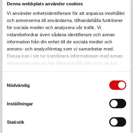
7331890503375
Denna webbplats använder cookies
Vi använder enhetsidentifierare för att anpassa innehållet
Reservdel Nivårör för C3 Original/Basic & Design
Perkolatorbryggare med 10 & 12 koppar.
och annonserna till användarna, tillhandahålla funktioner
för sociala medier och analysera vår trafik. Vi
Se instruktioner hur du byter
här
vidarebefordrar även sådana identifierare och annan
information från din enhet till de sociala medier och
annons- och analysföretag som vi samarbetar med.
Läs mer
Dessa kan i sin tur kombinera informationen med annan
information som du har tillhandahållit eller som de har
samlat in när du har använt deras tjänster.
Sortera
Samtyckesval
Nödvändig
Kollektion
C3
Sparepart Nivårör Perkolator 10-12 koppar
Inställningar
Art nr:
A11640
Statistik
Tillv. art. nr:
30202-30
Rek: 79,00 kr