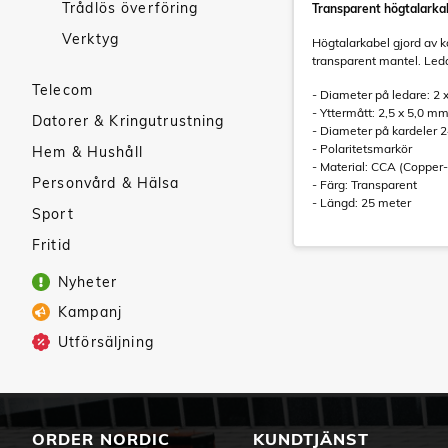
Trådlös överföring
Transparent högtalarka
Verktyg
Högtalarkabel gjord av 
transparent mantel. Led
Telecom
- Diameter på ledare: 2
- Yttermått: 2,5 x 5,0 m
Datorer & Kringutrustning
- Diameter på kardeler 
- Polaritetsmarkör
Hem & Hushåll
- Material: CCA (Copper
Personvård & Hälsa
- Färg: Transparent
- Längd: 25 meter
Sport
Fritid
Nyheter
Kampanj
Utförsäljning
ORDER NORDIC
KUNDTJÄNST