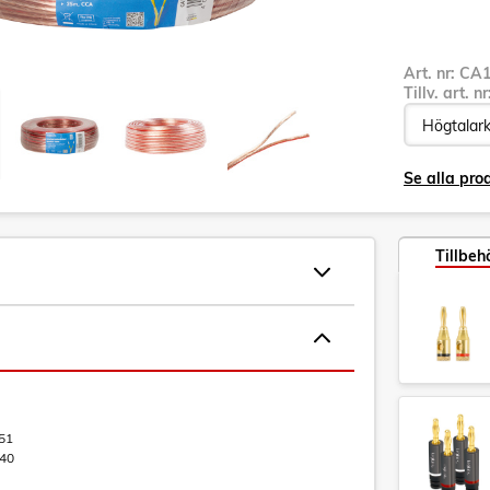
Art. nr:
CA1
Tillv. art. n
Se alla pro
Tillbeh
51
40