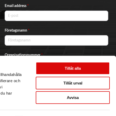
Email address
*
Företagsnamn
*
Organisationsnummer
*
Tillåt alla
illhandahålla
Ja, jag vill prenumerera på nyhetsbrevet.
ifierare och
Tillåt urval
vi
 du har
Avvisa
Skicka