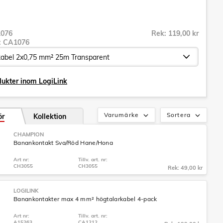
076
Rek: 119,00 kr
r:
CA1076
dukter inom LogiLink
Varumärke
Sortera
ör
Kollektion
CHAMPION
Banankontakt Sva/Röd Hane/Hona
Art nr:
Tillv. art. nr:
CH3055
CH3055
Rek: 49,00 kr
LOGILINK
Banankontakter max 4 mm² högtalarkabel 4-pack
Art nr:
Tillv. art. nr:
A15263
CA1212