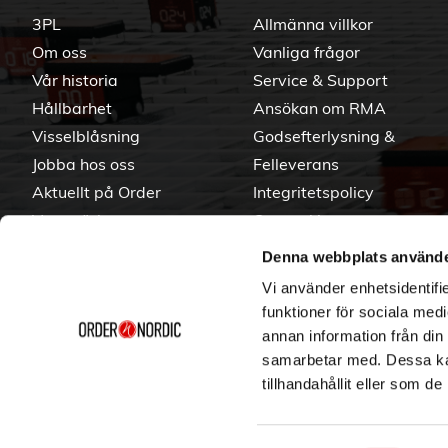
3PL
Allmänna villkor
Om oss
Vanliga frågor
Vår historia
Service & Support
Hållbarhet
Ansökan om RMA
Visselblåsning
Godsefterlysning &
Jobba hos oss
Felleverans
Aktuellt på Order
Integritetspolicy
Varumärken
Om cookies
Denna webbplats använde
Vi använder enhetsidentifie
funktioner för sociala medi
annan information från din
samarbetar med. Dessa kan
tillhandahållit eller som d