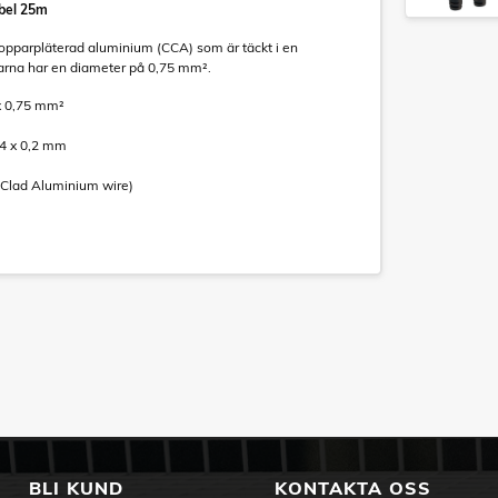
bel 25m
kopparpläterad aluminium (CCA) som är täckt i en
arna har en diameter på 0,75 mm².
 x 0,75 mm²
m
24 x 0,2 mm
-Clad Aluminium wire)
BLI KUND
KONTAKTA OSS