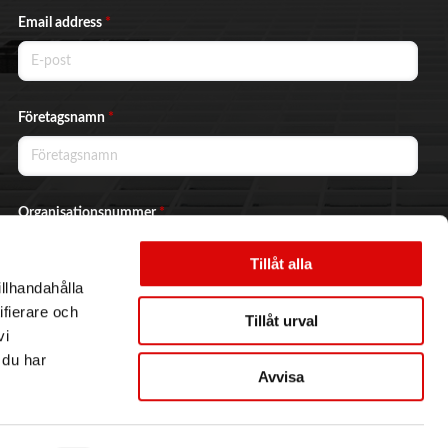
Email address
*
Företagsnamn
*
Organisationsnummer
*
Tillåt alla
illhandahålla
Ja, jag vill prenumerera på nyhetsbrevet.
ifierare och
Tillåt urval
vi
 du har
Avvisa
Skicka