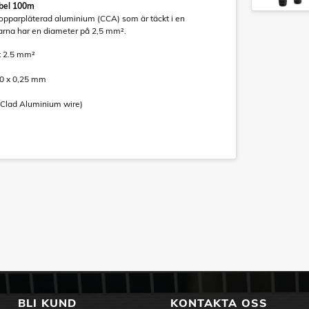
abel 100m
kopparpläterad aluminium (CCA) som är täckt i en
arna har en diameter på 2,5 mm².
x 2.5 mm²
m
50 x 0,25 mm
-Clad Aluminium wire)
BLI KUND
KONTAKTA OSS