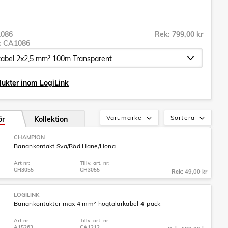
086
Rek: 799,00 kr
r:
CA1086
dukter inom LogiLink
Varumärke
Sortera
ör
Kollektion
CHAMPION
Banankontakt Sva/Röd Hane/Hona
Art nr:
Tillv. art. nr:
CH3055
CH3055
Rek: 49,00 kr
LOGILINK
Banankontakter max 4 mm² högtalarkabel 4-pack
Art nr:
Tillv. art. nr:
A15263
CA1212