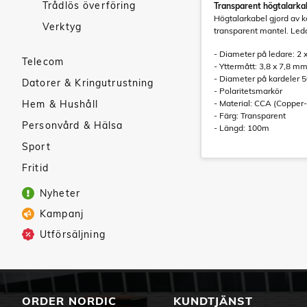
Trådlös överföring
Transparent högtalark
Högtalarkabel gjord av 
Verktyg
transparent mantel. Led
- Diameter på ledare: 2 
Telecom
- Yttermått: 3,8 x 7,8 m
- Diameter på kardeler 
Datorer & Kringutrustning
- Polaritetsmarkör
Hem & Hushåll
- Material: CCA (Copper
- Färg: Transparent
Personvård & Hälsa
- Längd: 100m
Sport
Fritid
Nyheter
Kampanj
Utförsäljning
ORDER NORDIC
KUNDTJÄNST