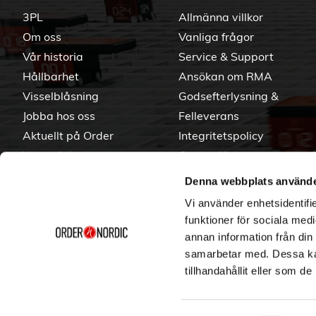
3PL
Allmänna villkor
Om oss
Vanliga frågor
Vår historia
Service & Support
Hållbarhet
Ansökan om RMA
Visselblåsning
Godsefterlysning &
Jobba hos oss
Felleverans
Aktuellt på Order
Integritetspolicy
Varumärken
Om cookies
Denna webbplats använde
Vi använder enhetsidentifie
funktioner för sociala medi
annan information från din
samarbetar med. Dessa kan
tillhandahållit eller som d