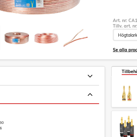
Art. nr:
CA1
Tillv. art. n
Se alla pro
Tillbeh
30
6