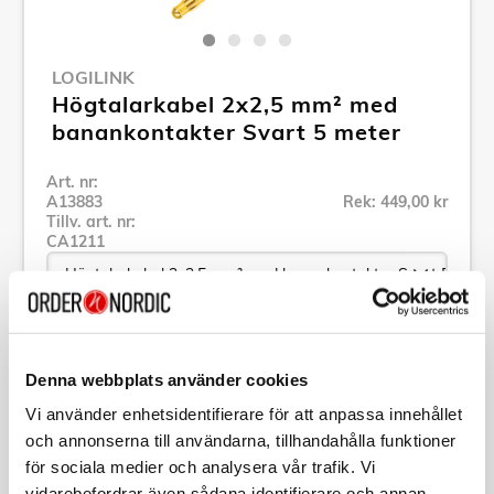
LOGILINK
Högtalarkabel 2x2,5 mm² med
banankontakter Svart 5 meter
Art. nr:
A13883
Rek: 449,00 kr
Tillv. art. nr:
CA1211
Se alla produkter inom LogiLink
Denna webbplats använder cookies
Vi använder enhetsidentifierare för att anpassa innehållet
Specifikation
och annonserna till användarna, tillhandahålla funktioner
för sociala medier och analysera vår trafik. Vi
Beskrivning
vidarebefordrar även sådana identifierare och annan