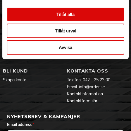
• Hölje av metall
3PL
Allmänna villkor
• Med röd/vit kontaktmarkering (vänster/höger ljudsignal)
Om oss
Vanliga frågor
Tillåt alla
• Guldpläterad
Vår historia
Service & Support
Hållbarhet
Ansökan om RMA
Specifikationer:
Tillåt urval
Visselblåsning
Godsefterlysning & Felleverans
Anslutning 1: Banankontakt med röd ring
Anslutning 2: Banankontakt med vit ring
Jobba hos oss
Integritetspolicy
Inre ledarmaterial: Cu (koppar)
Avvisa
Aktuellt på Order
Om cookies
Kabeltyp: 2 x 2,5 mm² högtalarkabel med svart nylonnät
Varumärken
Längd:
5 m
BLI KUND
KONTAKTA OSS
Färg:
Skapa konto
Telefon:
042 - 25 23 00
Svart/grå
Email:
info@order.se
Produktdokument
Kontaktinformation
Kontaktformulär
NYHETSBREV & KAMPANJER
Email address
*