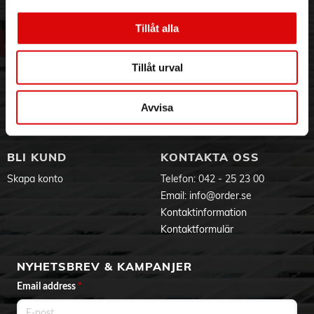
ohm gör högtalarna lätta att driva, vilket garanterar dynamisk
3PL
Allmänna villkor
prestanda oavsett om du lyssnar på musik eller tittar på film.
Om oss
Vanliga frågor
Tillåt alla
Vår historia
Service & Support
Spectrum II X4 må vara små till storleken, men de är stora på
ljud – perfekta som bokhyllhögtalare, i en kompakt
Hållbarhet
Ansökan om RMA
stereokonfiguration eller som en del av ett större
Tillåt urval
Visselblåsning
Godsefterlysning & Felleverans
surroundsystem.
Jobba hos oss
Integritetspolicy
Aktuellt på Order
Om cookies
Avvisa
Specifikationer:
Varumärken
Typ: 2-vägs bokhyllhögtalare, basreflex
Diskant: 1-tums kupol
Mellanregister: 4-tums cellulosamassa
BLI KUND
KONTAKTA OSS
Frekvensomfång: 65 Hz – 20 kHz (±3 dB)
Känslighet: 87 dB (1 W/1 m)
Skapa konto
Telefon:
042 - 25 23 00
Nominell impedans: 6 Ω
Email:
info@order.se
Delningsfilter: 2800 Hz – 12 dB/okt.
Kontaktinformation
Rekommenderad förstärkare: 20 – 70 W
Effekt: 50 W RMS / 80 W Peak
Kontaktformulär
Mått (B x H x D): 145 x 256 x 198 mm
Vikt (netto): 3,5 kg per högtalare
NYHETSBREV & KAMPANJER
Produktdokument
Email address
*