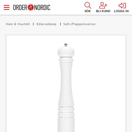
SÖK
BLI KUND
LOGGA IN
Hem & Hushåll
Köksredskap
Salt-/Pepparkvarnar