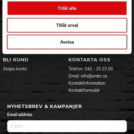
Om oss
Vanliga frågor
Vår historia
Service & Support
Tillåt alla
Hållbarhet
Ansökan om RMA
Visselblåsning
Godsefterlysning & Felleverans
Tillåt urval
Jobba hos oss
Integritetspolicy
Aktuellt på Order
Om cookies
Avvisa
Varumärken
BLI KUND
KONTAKTA OSS
Skapa konto
Telefon:
042 - 25 23 00
Email:
info@order.se
Kontaktinformation
Kontaktformulär
NYHETSBREV & KAMPANJER
Email address
*