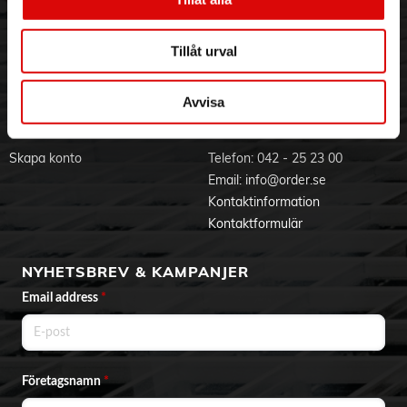
Visselblåsning
Godsefterlysning & Felleverans
Jobba hos oss
Integritetspolicy
Tillåt urval
Aktuellt på Order
Om cookies
Varumärken
Avvisa
BLI KUND
KONTAKTA OSS
Skapa konto
Telefon:
042 - 25 23 00
Email:
info@order.se
Kontaktinformation
Kontaktformulär
NYHETSBREV & KAMPANJER
Email address
*
Företagsnamn
*