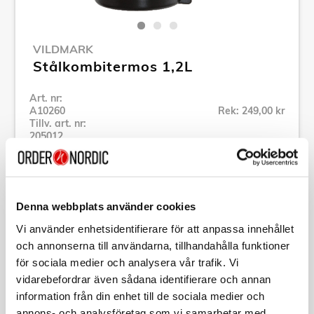
VILDMARK
Stålkombitermos 1,2L
Art. nr:
A10260
Rek: 249,00 kr
Tillv. art. nr:
205012
Se alla produkter inom Vildmark
Denna webbplats använder cookies
Specifikation
Vi använder enhetsidentifierare för att anpassa innehållet
och annonserna till användarna, tillhandahålla funktioner
Beskrivning
för sociala medier och analysera vår trafik. Vi
vidarebefordrar även sådana identifierare och annan
Art. nr:
A10260
information från din enhet till de sociala medier och
Tillv. art. nr:
205012
annons- och analysföretag som vi samarbetar med.