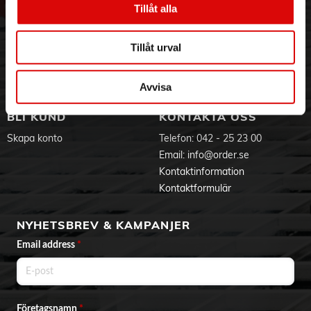
Tillåt alla
Hållbarhet
Ansökan om RMA
Visselblåsning
Godsefterlysning & Felleverans
Jobba hos oss
Integritetspolicy
Tillåt urval
Aktuellt på Order
Om cookies
Varumärken
Avvisa
BLI KUND
KONTAKTA OSS
Skapa konto
Telefon:
042 - 25 23 00
Email:
info@order.se
Kontaktinformation
Kontaktformulär
NYHETSBREV & KAMPANJER
Email address
*
Företagsnamn
*