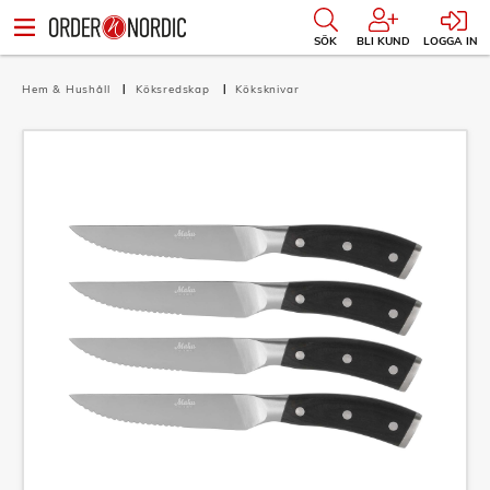
SÖK
BLI KUND
LOGGA IN
Hem & Hushåll
Köksredskap
Köksknivar