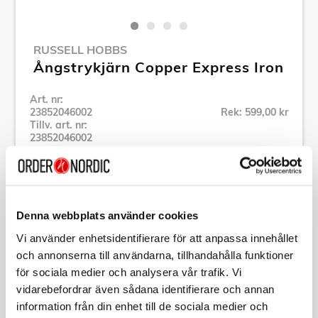
RUSSELL HOBBS
Ångstrykjärn Copper Express Iron
Art. nr:
23852046002
Rek: 599,00 kr
Tillv. art. nr:
23852046002
Se alla produkter inom Russell Hobbs
Specifikation
Denna webbplats använder cookies
Vi använder enhetsidentifierare för att anpassa innehållet
och annonserna till användarna, tillhandahålla funktioner
Beskrivning
för sociala medier och analysera vår trafik. Vi
vidarebefordrar även sådana identifierare och annan
Art. nr:
23852046002
information från din enhet till de sociala medier och
Tillv. art. nr: