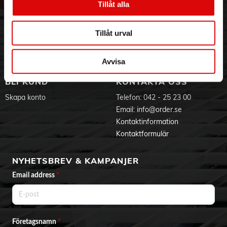
315 ml vattentank
Tillåt alla
Hållbarhet
Ansökan om RMA
Anti Dropp-funktion
Visselblåsning
Godsefterlysning & Felleverans
Anti Kalk-funktion
Jobba hos oss
Integritetspolicy
Självrengörande
Tillåt urval
Variabel och vertikal ånga
Aktuellt på Order
Om cookies
Texturerat handtag för komfort och bra grepp
Varumärken
2 meter lång sladdslängd
Avvisa
Indikatorlampa
BLI KUND
KONTAKTA OSS
Skapa konto
Telefon:
042 - 25 23 00
Email:
info@order.se
Kontaktinformation
Kontaktformulär
NYHETSBREV & KAMPANJER
Email address
*
Företagsnamn
*