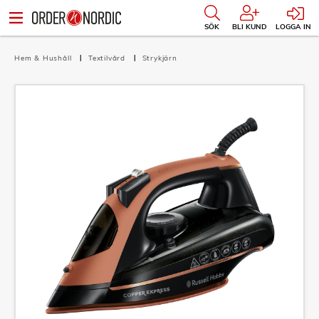
SÖK
BLI KUND
LOGGA IN
Hem & Hushåll
Textilvård
Strykjärn