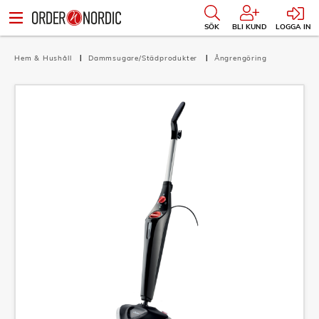
SÖK
BLI KUND
LOGGA IN
Hem & Hushåll
Dammsugare/Städprodukter
Ångrengöring