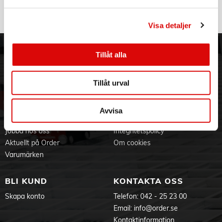
Ångmoppen värms upp på bara 15 sekunder och alstrar
168926
Rek: 229,00 kr
het ånga som hjälper dig att rengöra ditt golv säkert och utan
ansträngning. Vill du byta rum? Inget problem.
Visa detaljer
Tack vare den nya inbyggda temperaturdetekteringen är det
bara att koppla ur och koppla in den igen.
Tillåt alla
ORDER NORDIC
KUNDTJÄNST
Den är redo att användas direkt – du behöver inte vänta på
uppvärmningen.
3PL
Allmänna villkor
Tillåt urval
Om oss
Vanliga frågor
Ångmoppen kan användas på alla golvtyper eftersom den
har ett reglage för inställning av mängden ånga. Ändra
Vår historia
Service & Support
ångintensiteten från max till minimum för djuprengöring av
Hållbarhet
Ansökan om RMA
även de mest ömtåligaste golven.
Avvisa
Visselblåsning
Godsefterlysning & Felleverans
Tack vare mikrofiberdynorna är denna ångtvätt idealisk för
trägolv men kommer med ånginställningar för parkett, mattor
Jobba hos oss
Integritetspolicy
och klinkergolv för att passa dina behov perfekt. - Ny design -
Aktuellt på Order
Om cookies
Beprövad kvalitet.
Varumärken
Den nydesignade Vileda Steam PLUS är en högpresterande
ångmopp som är enkel att manövrera, kompakt, lättviktig och
BLI KUND
KONTAKTA OSS
kommer med ett vridbart triangulärt mopphuvud. Den mäter
126 cm och väger 2,3 kg.
Skapa konto
Telefon:
042 - 25 23 00
Handtaget är ergonomiskt utformat, vilket gör ångmoppen
bekväm och lätt att hålla i.
Email:
info@order.se
Tack vare sin kompakta form och design glider den snabbt
Kontaktinformation