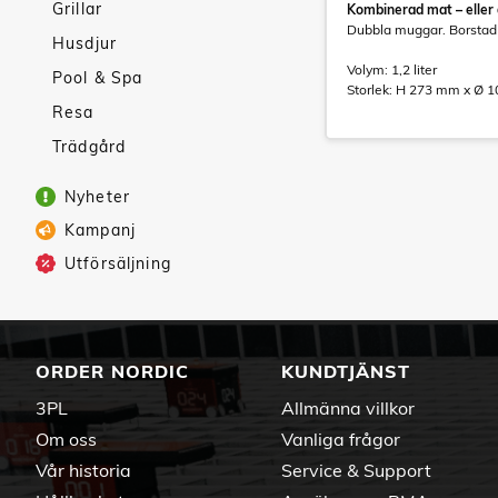
Grillar
Kombinerad mat – eller
Dubbla muggar. Borstad 
Husdjur
Volym: 1,2 liter
Pool & Spa
Storlek: H 273 mm x Ø 
Resa
Trädgård
Nyheter
Kampanj
Utförsäljning
ORDER NORDIC
KUNDTJÄNST
3PL
Allmänna villkor
Om oss
Vanliga frågor
Vår historia
Service & Support