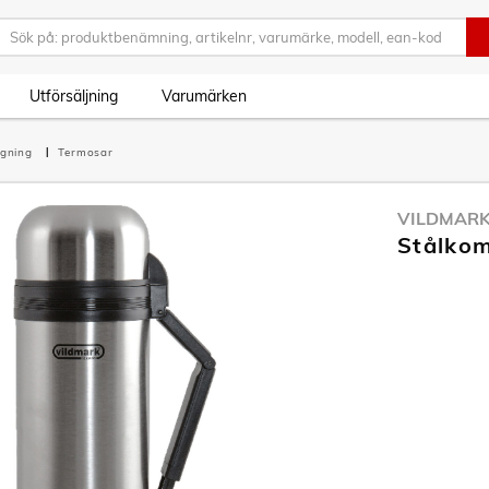
Utförsäljning
Varumärken
agning
Termosar
VILDMAR
Stålkom