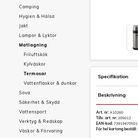
Camping
Hygien & Hälsa
Jakt
Lampor & Lyktor
Matlagning
Friluftskök
Kylväskor
Termosar
Specifikation
Vattenflaskor & dunkar
Sova
Beskrivning
Säkerhet & Skydd
Vattensport
Art. nr:
A10260
Tillv. art. nr:
205012
Verktyg & Redskap
EAN-kod:
73919470501
För hel kartong beställ:
Väskor & Förvaring