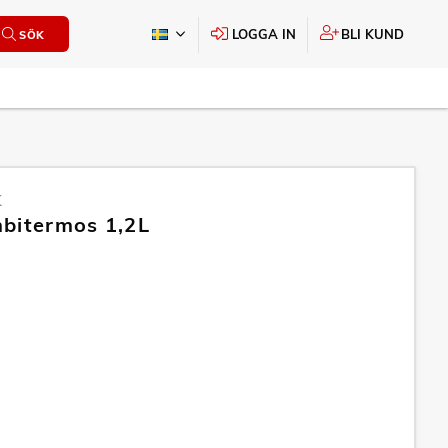
LOGGA IN
BLI KUND
SÖK
K
bitermos 1,2L