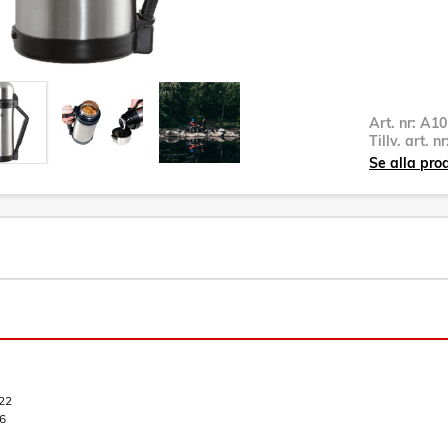
Art. nr:
A10
Tillv. art. n
Se alla pro
22
6