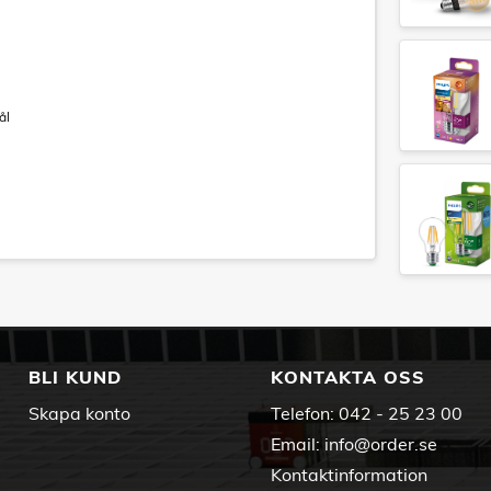
ål
BLI KUND
KONTAKTA OSS
Skapa konto
Telefon:
042 - 25 23 00
Email:
info@order.se
Kontaktinformation