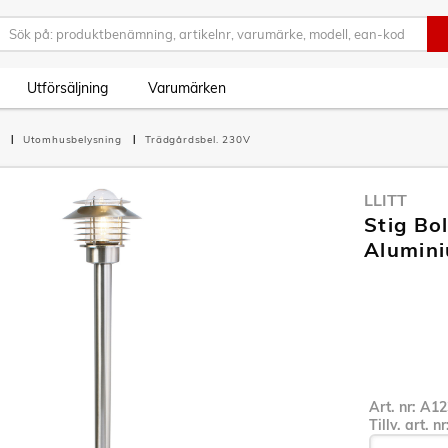
Utförsäljning
Varumärken
g
Utomhusbelysning
Trädgårdsbel. 230V
LLITT
Stig Bo
Alumin
Art. nr:
A12
Tillv. art. n