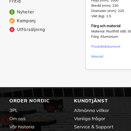
Höjd (mm): 1000
Fritid
Bredd (mm): 220
Diameter (mm): 220
Nyheter
Vikt (kg): 1,5
Kampanj
Färg och material
Utförsäljning
Material: Rostfritt stål, St
Färg: Aluminium
Produktdokument
Manual
ORDER NORDIC
KUNDTJÄNST
3PL
Allmänna villkor
Om oss
Vanliga frågor
Vår historia
Service & Support