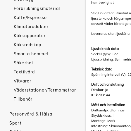
hemtrevlighet.
Förbrukningsmaterial
Stig Bollard är utrustad 
Kaffe/Espresso
ljusstyrka och färgtemper
oavsett väder för att g
Klimatprodukter
Levereras utan ljuskälla.
Köksapparater
Köksredskap
Ljusteknisk data
Smarta hemmet
Sockel (typ): E27
Ljusspridning: Symmetri
Säkerhet
Teknisk data
Textilvård
Spänning Intervall (V): 2
Vitvaror
Drift och anslutning
Väderstationer/Termometrar
Dimbar: Ja
IP-klass: 44
Tillbehör
Mått och installation
Driftsmiljö: Utomhus
Personvård & Hälsa
Skyddsklass: I
Montage: Mark
Sport
Infästning: Skruvmontag