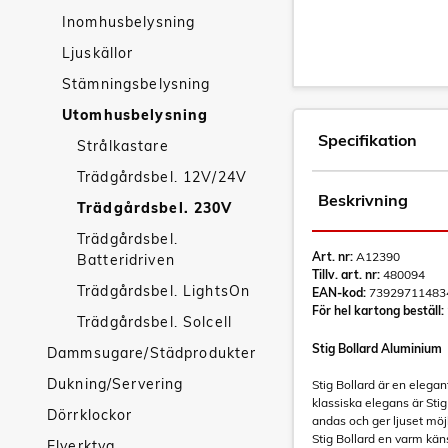
Inomhusbelysning
Ljuskällor
Stämningsbelysning
Utomhusbelysning
Specifikation
Strålkastare
Trädgårdsbel. 12V/24V
Beskrivning
Trädgårdsbel. 230V
Trädgårdsbel.
Art. nr:
A12390
Batteridriven
Tillv. art. nr:
480094
Trädgårdsbel. LightsOn
EAN-kod:
73929711483
För hel kartong beställ:
Trädgårdsbel. Solcell
Stig Bollard Aluminium
Dammsugare/Städprodukter
Dukning/Servering
Stig Bollard är en elegan
klassiska elegans är Stig
Dörrklockor
andas och ger ljuset möj
Stig Bollard en varm käns
Elverktyg