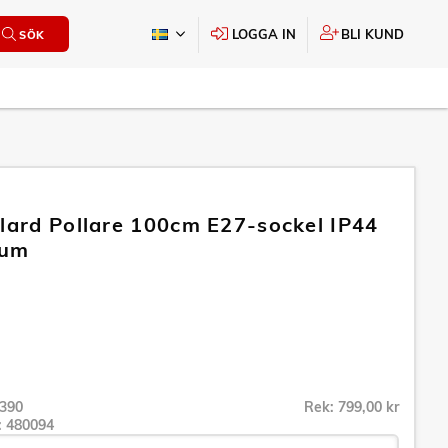
LOGGA IN
BLI KUND
SÖK
llard Pollare 100cm E27-sockel IP44
ium
390
Rek: 799,00 kr
r:
480094