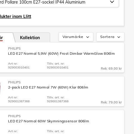
ukter inom Llitt
Varumärke
Sortera
ör
Kollektion
PHILIPS
LED E27 Normal 5,9W (60W) Frost Dimbar WarmGlow 806lm
Art nr:
Tillv. art. nr:
929003010401
929003010401
Rek: 69,00 kr
PHILIPS
2-pack LED E27 Normal 7W (60W) Klar 806lm
Art nr:
Tillv. art. nr:
929001387368
929001387368
Rek: 79,00 kr
PHILIPS
LED E27 Normal 60W Skymningssensor 806lm
Art nr:
Tillv. art. nr: