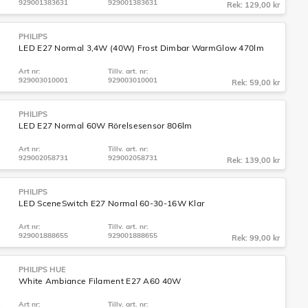
929001383631
929001383631
Rek: 129,00 kr
PHILIPS
LED E27 Normal 3,4W (40W) Frost Dimbar WarmGlow 470lm
Art nr:
Tillv. art. nr:
929003010001
929003010001
Rek: 59,00 kr
PHILIPS
LED E27 Normal 60W Rörelsesensor 806lm
Art nr:
Tillv. art. nr:
929002058731
929002058731
Rek: 139,00 kr
PHILIPS
LED SceneSwitch E27 Normal 60-30-16W Klar
Art nr:
Tillv. art. nr:
929001888655
929001888655
Rek: 99,00 kr
PHILIPS HUE
White Ambiance Filament E27 A60 40W
Art nr:
Tillv. art. nr: