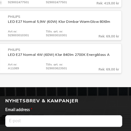
929002477501
929002477501
Rek: 419,00 kr
PHILIPS
LED E27 Normal 5,9W (60W) Klar Dimbar WarmGlow 806lm
Art nr:
Tillv. art. nr:
929003010301
929003010301
Rek: 69,00 kr
PHILIPS
LED E27 Normal 4W (60W) Klar 840lm 2700K Energiklass A
Art nr:
Tillv. art. nr:
A11089
929003623501
Rek: 69,00 kr
NYHETSBREV & KAMPANJER
Email address
*