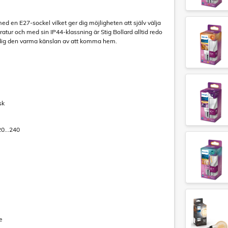
med en E27-sockel vilket ger dig möjligheten att själv välja
atur och med sin IP44-klassning är Stig Bollard alltid redo
e dig den varma känslan av att komma hem.
sk
20...240
e