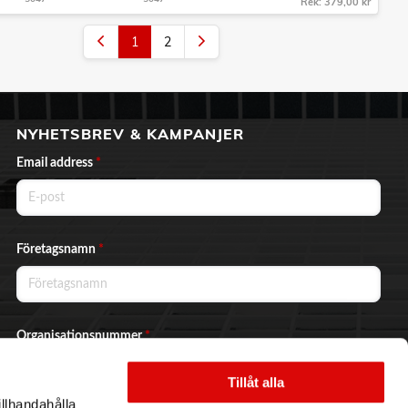
Rek: 379,00 kr
1
2
NYHETSBREV & KAMPANJER
Email address
*
Företagsnamn
*
Organisationsnummer
*
Tillåt alla
illhandahålla