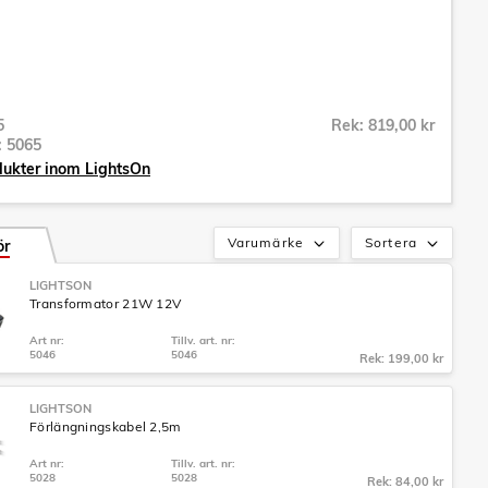
5
Rek: 819,00 kr
r:
5065
dukter inom LightsOn
Varumärke
Sortera
ör
LIGHTSON
Transformator 21W 12V
Art nr:
Tillv. art. nr:
5046
5046
Rek: 199,00 kr
LIGHTSON
Förlängningskabel 2,5m
Art nr:
Tillv. art. nr:
5028
5028
Rek: 84,00 kr