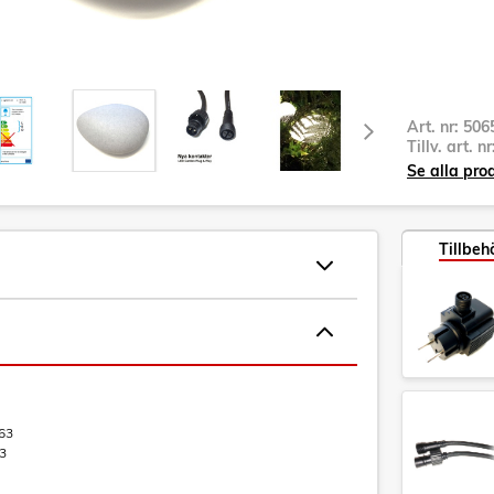
Art. nr:
506
Tillv. art. n
Se alla pro
Tillbeh
63
3