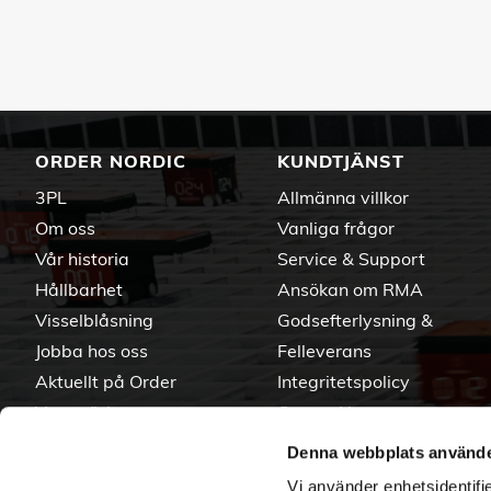
ORDER NORDIC
KUNDTJÄNST
3PL
Allmänna villkor
Om oss
Vanliga frågor
Vår historia
Service & Support
Hållbarhet
Ansökan om RMA
Visselblåsning
Godsefterlysning &
Jobba hos oss
Felleverans
Aktuellt på Order
Integritetspolicy
Varumärken
Om cookies
Denna webbplats använde
Vi använder enhetsidentifie