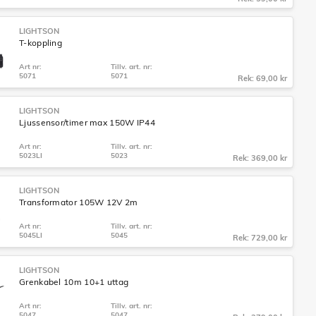
LIGHTSON
T-koppling
Art nr:
Tillv. art. nr:
5071
5071
Rek: 69,00 kr
LIGHTSON
Ljussensor/timer max 150W IP44
Art nr:
Tillv. art. nr:
5023LI
5023
Rek: 369,00 kr
LIGHTSON
Transformator 105W 12V 2m
Art nr:
Tillv. art. nr:
5045LI
5045
Rek: 729,00 kr
LIGHTSON
Grenkabel 10m 10+1 uttag
Art nr:
Tillv. art. nr:
5047
5047