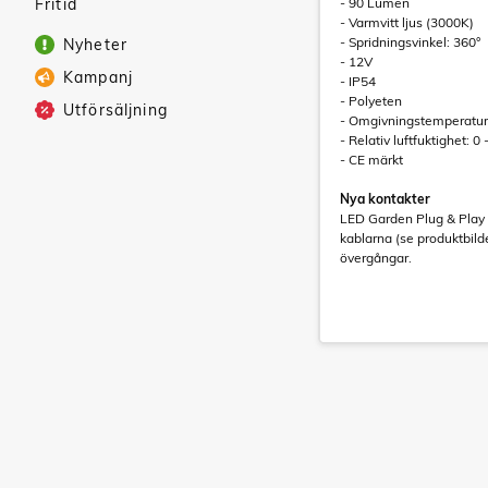
Fritid
- 90 Lumen
- Varmvitt ljus (3000K)
- Spridningsvinkel: 360°
Nyheter
- 12V
Kampanj
- IP54
- Polyeten
Utförsäljning
- Omgivningstemperatur:
- Relativ luftfuktighet: 0
- CE märkt
Nya kontakter
LED Garden Plug & Play 
kablarna (se produktbil
övergångar.