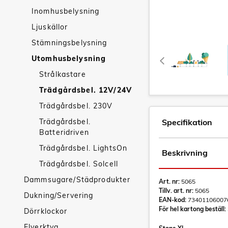
Inomhusbelysning
Ljuskällor
Stämningsbelysning
Utomhusbelysning
Strålkastare
Trädgårdsbel. 12V/24V
Trädgårdsbel. 230V
Trädgårdsbel.
Specifikation
Batteridriven
Trädgårdsbel. LightsOn
Beskrivning
Trädgårdsbel. Solcell
Dammsugare/Städprodukter
Art. nr:
5065
Tillv. art. nr:
5065
Dukning/Servering
EAN-kod:
73401106007
För hel kartong beställ:
Dörrklockor
Elverktyg