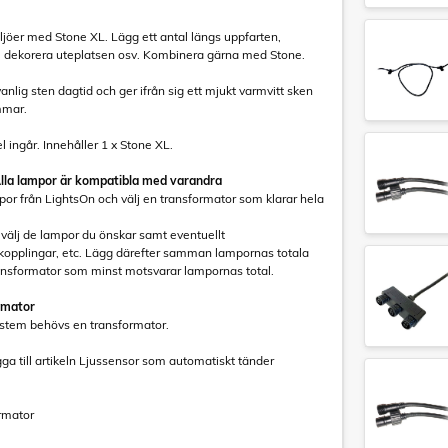
jöer med Stone XL. Lägg ett antal längs uppfarten,
, dekorera uteplatsen osv. Kombinera gärna med Stone.
nlig sten dagtid och ger ifrån sig ett mjukt varmvitt sken
mmar.
 ingår. Innehåller 1 x Stone XL.
Alla lampor är kompatibla med varandra
r från LightsOn och välj en transformator som klarar hela
 välj de lampor du önskar samt eventuellt
nkopplingar, etc. Lägg därefter samman lampornas totala
ransformator som minst motsvarar lampornas total.
rmator
system behövs en transformator.
gga till artikeln Ljussensor som automatiskt tänder
rmator