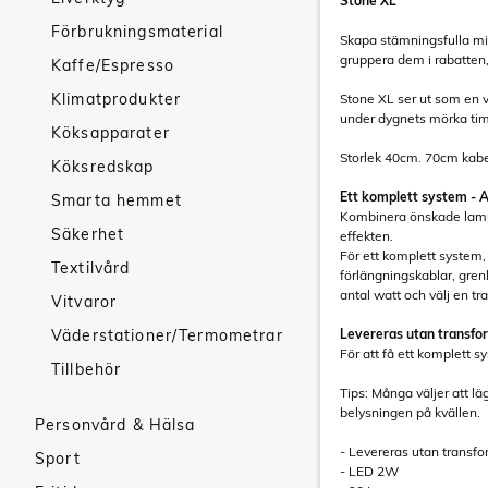
Stone XL
Förbrukningsmaterial
Skapa stämningsfulla mil
gruppera dem i rabatten
Kaffe/Espresso
Klimatprodukter
Stone XL ser ut som en va
under dygnets mörka ti
Köksapparater
Storlek 40cm. 70cm kabel
Köksredskap
Ett komplett system - 
Smarta hemmet
Kombinera önskade lampo
Säkerhet
effekten.
För ett komplett system,
Textilvård
förlängningskablar, gre
antal watt och välj en t
Vitvaror
Väderstationer/Termometrar
Levereras utan transfo
För att få ett komplett 
Tillbehör
Tips: Många väljer att lä
belysningen på kvällen.
Personvård & Hälsa
- Levereras utan transfo
Sport
- LED 2W