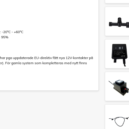
 -20°C - +60°C
 - 95%
har pga uppdaterade EU-direktiv fått nya 12V-kontakter på
der). För gamla system som kompletteras med nytt finns