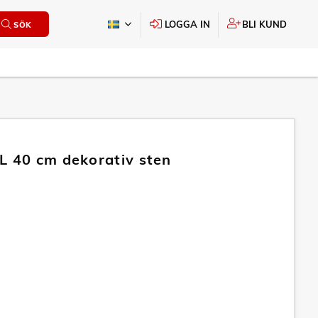
LOGGA IN
BLI KUND
SÖK
L 40 cm dekorativ sten