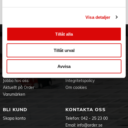
Tillv. art. nr:
7007S
Rek: 529,00 kr
Visa detaljer
Tillåt alla
ORDER NORDIC
KUNDTJÄNST
3PL
Allmänna villkor
Tillåt urval
Om oss
Vanliga frågor
Vår historia
Service & Support
Avvisa
Hållbarhet
Ansökan om RMA
Visselblåsning
Godsefterlysning & Felleverans
Jobba hos oss
Integritetspolicy
Aktuellt på Order
Om cookies
Varumärken
BLI KUND
KONTAKTA OSS
Skapa konto
Telefon:
042 - 25 23 00
Email:
info@order.se