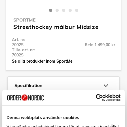
SPORTME
Streethockey målbur Midsize
Art. nr:
7002S
Rek: 1 499,00 kr
Tillv. art. nr:
7002S
Se alla produkter inom SportMe
Specifikation
Beskrivning
Denna webbplats använder cookies
Art. nr:
7002S
Tillv. art. nr:
7002S
Vi använder enhetsidentifierare för att anpassa innehållet