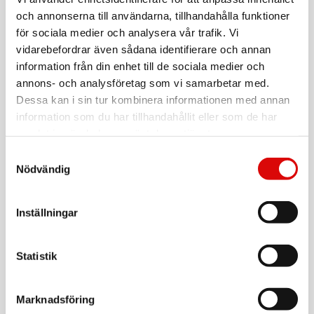
EAN-kod:
och annonserna till användarna, tillhandahålla funktioner
7350050970024
För hel kartong beställ:
för sociala medier och analysera vår trafik. Vi
12
vidarebefordrar även sådana identifierare och annan
information från din enhet till de sociala medier och
Midsize hockeymålbur - strl 140 x 95 x 60cm.
annons- och analysföretag som vi samarbetar med.
50 mm diameter på stolparna med 0,8mm tjocklek.
Dessa kan i sin tur kombinera informationen med annan
Stabil målbur som är enkel att montera.
information som du har tillhandahållit eller som de har
Vikt 10kg.
samlat in när du har använt deras tjänster.
Samtyckesval
Läs mer
Nödvändig
Varumärke
Sortera
Inställningar
Tillbehör
Statistik
SPORTME
Target Wall till Midsize målb.
Marknadsföring
Art nr:
7007S