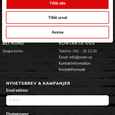
Tillåt alla
- Byggd för att hålla: 100% vattentät, denna kroppstrimmer
Hållbarhet
Ansökan om RMA
har ett kraftfullt batteri för en drifttid på 80 minuter
Visselblåsning
Godsefterlysning & Felleverans
- Trimma till rätt längd: Denna Body Groomer kommer med
Jobba hos oss
Integritetspolicy
en kroppskam (3 mm), en känslig kam och en
Tillåt urval
rengöringsborste
Aktuellt på Order
Om cookies
Varumärken
Avvisa
BLI KUND
KONTAKTA OSS
Skapa konto
Telefon:
042 - 25 23 00
Email:
info@order.se
Kontaktinformation
Kontaktformulär
NYHETSBREV & KAMPANJER
Email address
*
Företagsnamn
*