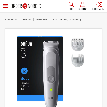
SÖK
BLI KUND
LOGGA IN
Personvård & Hälsa
Hårvård
Hårtrimmer/Grooming