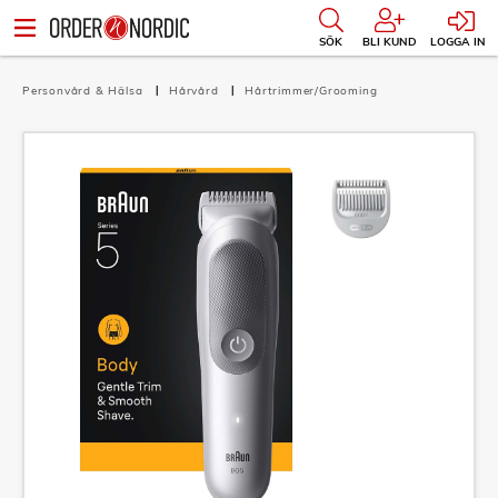
SÖK
BLI KUND
LOGGA IN
Personvård & Hälsa
Hårvård
Hårtrimmer/Grooming