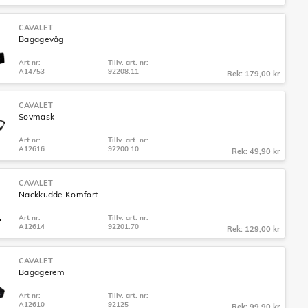
CAVALET
Bagagevåg
Art nr:
Tillv. art. nr:
A14753
92208.11
Rek: 179,00 kr
CAVALET
Sovmask
Art nr:
Tillv. art. nr:
A12616
92200.10
Rek: 49,90 kr
CAVALET
Nackkudde Komfort
Art nr:
Tillv. art. nr:
A12614
92201.70
Rek: 129,00 kr
CAVALET
Bagagerem
Art nr:
Tillv. art. nr:
A12610
92125
Rek: 99,90 kr