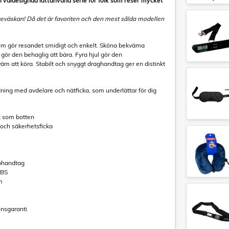
 väldesignad lättanvänd serie för folk som reser mycket
geväskan! Då det är favoriten och den mest sålda modellen
m gör resandet smidigt och enkelt. Sköna bekväma
r den behaglig att bära. Fyra hjul gör den
m att köra. Stabilt och snyggt draghandtag ger en distinkt
edning med avdelare och nätficka, som underlättar för dig
t som botten
 och säkerhetsficka
ophandtag
ABS
m
ionsgaranti