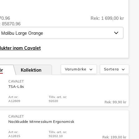
70.96
Rek: 1 699,00 kr
r:
85870.96
dukter inom Cavalet
Varumärke
Sortera
ör
Kollektion
CAVALET
TSA-Lås
Art nr:
Tillv. art. nr:
A12609
92020
Rek: 99,90 kr
CAVALET
Nackkudde Minnesskum Ergonomisk
Art nr:
Tillv. art. nr:
A12615
92202.10
Rek: 199,00 kr