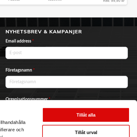
Rek: 99,90 kr
NYHETSBREV & KAMPANJER
Email address
*
Företagsnamn
*
Organisationsnummer
*
Tillåt alla
illhandahålla
Ja, jag vill prenumerera på nyhetsbrevet.
ifierare och
Tillåt urval
vi