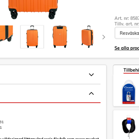
Art. nr:
858
Tillv. art. n
Se alla pro
Tillbeh
31
1