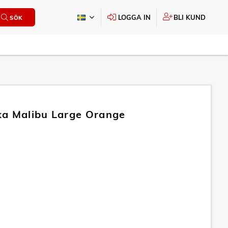
LOGGA IN
BLI KUND
SÖK
a Malibu Large Orange