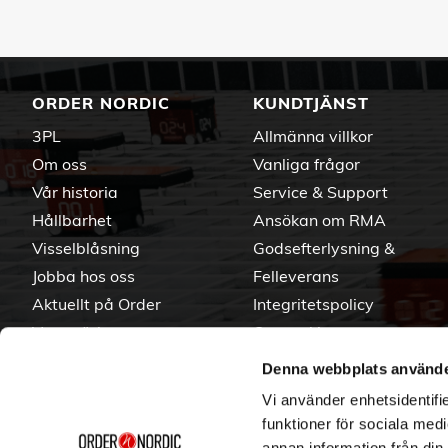
ORDER NORDIC
KUNDTJÄNST
3PL
Allmänna villkor
Om oss
Vanliga frågor
Vår historia
Service & Support
Hållbarhet
Ansökan om RMA
Visselblåsning
Godsefterlysning &
Jobba hos oss
Felleverans
Aktuellt på Order
Integritetspolicy
Varumärken
Om cookies
Denna webbplats använde
Vi använder enhetsidentifie
funktioner för sociala medi
annan information från din