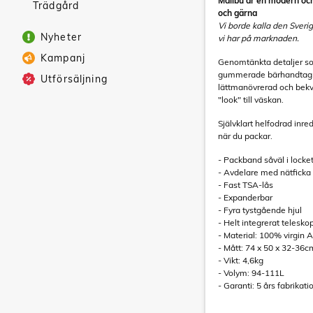
Malibu är en modern och
Trädgård
och gärna
Vi borde kalla den Sveri
Nyheter
vi har på marknaden.
Kampanj
Genomtänkta detaljer so
gummerade bärhandtag gö
Utförsäljning
lättmanövrerad och bekvä
"look" till väskan.
Självklart helfodrad inr
när du packar.
- Packband såväl i locke
- Avdelare med nätficka
- Fast TSA-lås
- Expanderbar
- Fyra tystgående hjul
- Helt integrerat telesk
- Material: 100% virgin 
- Mått: 74 x 50 x 32-36c
- Vikt: 4,6kg
- Volym: 94-111L
- Garanti: 5 års fabrikat