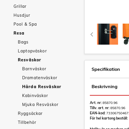
Grillar
Husdjur
Pool & Spa
Resa
Bags
Laptopväskor
Resväskor
Barnväskor
Specifikation
Dramatenväskor
Beskrivning
Hårda Resväskor
Kabinväskor
Art. nr:
85870.96
Mjuka Resväskor
Tillv. art. nr:
85870.96
Ryggsäckar
EAN-kod:
73306750467
För hel kartong beställ:
Tillbehör