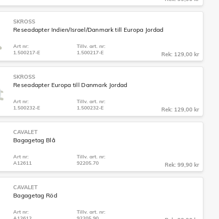
SKROSS
Reseadapter Indien/Israel/Danmark till Europa Jordad
Art nr:
Tillv. art. nr:
1.500217-E
1.500217-E
Rek: 129,00 kr
SKROSS
Reseadapter Europa till Danmark Jordad
Art nr:
Tillv. art. nr:
1.500232-E
1.500232-E
Rek: 129,00 kr
CAVALET
Bagagetag Blå
Art nr:
Tillv. art. nr:
A12611
92205.70
Rek: 99,90 kr
CAVALET
Bagagetag Röd
Art nr:
Tillv. art. nr:
A12612
92205.90