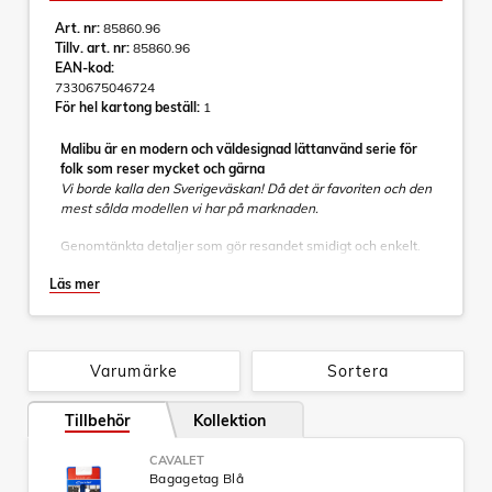
Art. nr:
85860.96
Tillv. art. nr:
85860.96
EAN-kod:
7330675046724
För hel kartong beställ:
1
Malibu är en modern och väldesignad lättanvänd serie för
folk som reser mycket och gärna
Vi borde kalla den Sverigeväskan! Då det är favoriten och den
mest sålda modellen vi har på marknaden.
Genomtänkta detaljer som gör resandet smidigt och enkelt.
Sköna bekväma gummerade bärhandtag gör den behaglig
Läs mer
att bära. Fyra hjul gör den lättmanövrerad och bekväm att
köra. Stabilt och snyggt draghandtag ger en distinkt "look" till
väskan.
Väskan är även expanderbar, vilket gör att du på ett smidigt
Varumärke
Sortera
sätt kan ta med dig dina semesterfynd hem.
Självklart helfodrad inredning med avdelare och nätficka,
Tillbehör
Kollektion
som underlättar för dig när du packar.
CAVALET
- Packband såväl i locket som botten
Bagagetag Blå