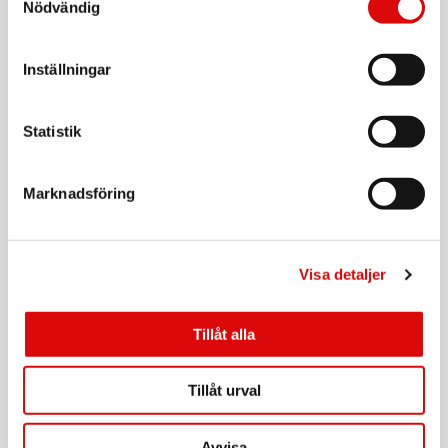
Art nr:
Nödvändig
A12615
Tillv. art. nr:
92202.10
Rek: 199,00 kr
Inställningar
CAVALET
Bagagevåg
Statistik
Art nr:
A14753
Tillv. art. nr:
92208.11
Rek: 179,00 kr
Marknadsföring
CAVALET
Sovmask
Visa detaljer
Art nr:
A12616
Tillv. art. nr:
92200.10
Rek: 49,90 kr
Tillåt alla
CAVALET
Tillåt urval
Nackkudde Komfort
Art nr:
A12614
Avvisa