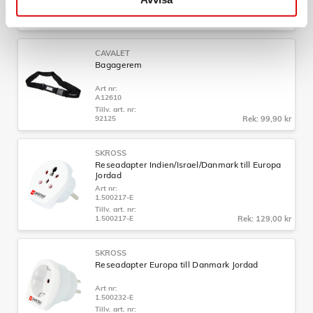
Tillv. art. nr:
92201.70
Rek: 129,00 kr
CAVALET
Bagagerem
Art nr:
A12610
Tillv. art. nr:
92125
Rek: 99,90 kr
SKROSS
Reseadapter Indien/Israel/Danmark till Europa
Jordad
Art nr:
1.500217-E
Tillv. art. nr:
1.500217-E
Rek: 129,00 kr
SKROSS
Reseadapter Europa till Danmark Jordad
Art nr:
1.500232-E
Tillv. art. nr: