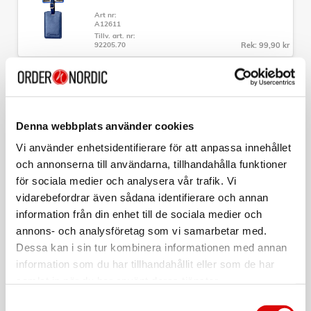
- Avdelare med nätficka och säkerhetsficka
- Fast TSA-lås
Art nr:
A12611
- Expanderbar
Tillv. art. nr:
- Fyra tystgående hjul
92205.70
Rek: 99,90 kr
- Helt integrerat teleskophandtag
- Material: 100% virgin ABS
- Mått: 65 x 45 x 28-32cm
CAVALET
- Vikt: 3,9kg
Bagagetag Röd
- Volym: 62-75L
- Garanti: 5 års fabrikationsgaranti
Art nr:
A12612
Denna webbplats använder cookies
Tillv. art. nr:
92205.90
Rek: 99,90 kr
Vi använder enhetsidentifierare för att anpassa innehållet
och annonserna till användarna, tillhandahålla funktioner
CAVALET
för sociala medier och analysera vår trafik. Vi
TSA-Lås
vidarebefordrar även sådana identifierare och annan
information från din enhet till de sociala medier och
Art nr:
A12609
annons- och analysföretag som vi samarbetar med.
Tillv. art. nr:
92020
Rek: 99,90 kr
Dessa kan i sin tur kombinera informationen med annan
information som du har tillhandahållit eller som de har
CAVALET
samlat in när du har använt deras tjänster.
Nackkudde Minnesskum Ergonomisk
Samtyckesval