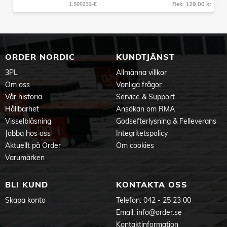
1.500232-E
Rek: 129,00 kr
ORDER NORDIC
KUNDTJÄNST
3PL
Allmänna villkor
Om oss
Vanliga frågor
Vår historia
Service & Support
Hållbarhet
Ansökan om RMA
Visselblåsning
Godsefterlysning & Felleverans
Jobba hos oss
Integritetspolicy
Aktuellt på Order
Om cookies
Varumärken
BLI KUND
KONTAKTA OSS
Skapa konto
Telefon:
042 - 25 23 00
Email:
info@order.se
Kontaktinformation