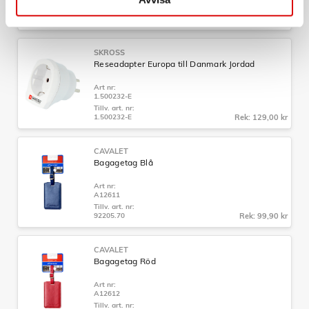
Tillv. art. nr:
1.500217-E
Rek: 129,00 kr
SKROSS
Reseadapter Europa till Danmark Jordad
Art nr:
1.500232-E
Tillv. art. nr:
1.500232-E
Rek: 129,00 kr
CAVALET
Bagagetag Blå
Art nr:
A12611
Tillv. art. nr:
92205.70
Rek: 99,90 kr
CAVALET
Bagagetag Röd
Art nr:
A12612
Tillv. art. nr: