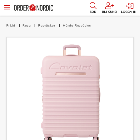
SÖK
BLI KUND
LOGGA IN
Fritid
Resa
Resväskor
Hårda Resväskor