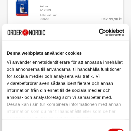
- Mått: 75 x 50 x 32-36cm
Art nr:
- Vikt: 4,5kg
A12609
- Volym: 103-123L
Tillv. art. nr:
- Garanti: 5 års fabrikationsgaranti
92020
Rek: 99,90 kr
CAVALET
Nackkudde Minnesskum Ergonomisk
Art nr:
A12615
Denna webbplats använder cookies
Tillv. art. nr:
92202.10
Rek: 199,00 kr
Vi använder enhetsidentifierare för att anpassa innehållet
och annonserna till användarna, tillhandahålla funktioner
CAVALET
för sociala medier och analysera vår trafik. Vi
Bagagevåg
vidarebefordrar även sådana identifierare och annan
information från din enhet till de sociala medier och
Art nr:
A14753
annons- och analysföretag som vi samarbetar med.
Tillv. art. nr:
92208.11
Rek: 179,00 kr
Dessa kan i sin tur kombinera informationen med annan
information som du har tillhandahållit eller som de har
CAVALET
samlat in när du har använt deras tjänster.
Sovmask
Samtyckesval