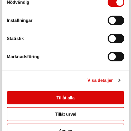
Art nr:
Nödvändig
A12616
Tillv. art. nr:
92200.10
Rek: 49,90 kr
Inställningar
CAVALET
Nackkudde Komfort
Statistik
Art nr:
A12614
Tillv. art. nr:
92201.70
Rek: 129,00 kr
Marknadsföring
CAVALET
Bagagerem
Visa detaljer
Art nr:
A12610
Tillv. art. nr:
92125
Rek: 99,90 kr
Tillåt alla
SKROSS
Tillåt urval
Reseadapter Indien/Israel/Danmark till Europa
Jordad
Art nr:
1.500217-E
Avvisa