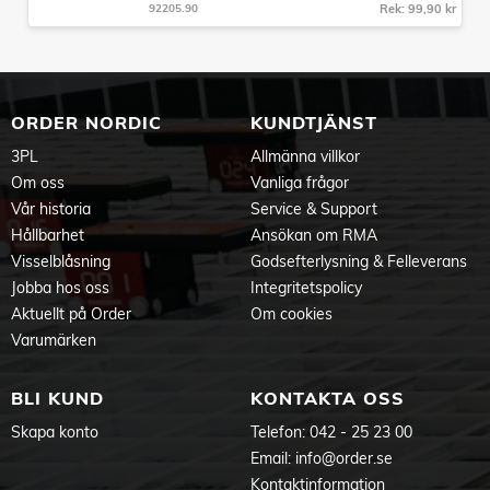
92205.90
Rek: 99,90 kr
ORDER NORDIC
KUNDTJÄNST
3PL
Allmänna villkor
Om oss
Vanliga frågor
Vår historia
Service & Support
Hållbarhet
Ansökan om RMA
Visselblåsning
Godsefterlysning & Felleverans
Jobba hos oss
Integritetspolicy
Aktuellt på Order
Om cookies
Varumärken
BLI KUND
KONTAKTA OSS
Skapa konto
Telefon:
042 - 25 23 00
Email:
info@order.se
Kontaktinformation