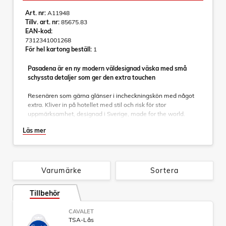
Art. nr:
A11948
Tillv. art. nr:
85675.83
EAN-kod:
7312341001268
För hel kartong beställ:
1
Pasadena är en ny modern väldesignad väska med små
schyssta detaljer som ger den extra touchen
Resenären som gärna glänser i incheckningskön med något
extra. Kliver in på hotellet med stil och risk för stor
uppmärksamhet, designad i Sverige, made for the world.
Läs mer
Genomtänkta detaljer som matchar rakt igenom. Dubbelhjul
gör den stabil och lättmanövrerad, en inredning som följer
väskans yttre färgkombinationer. Detaljer som nätficka och
fack för småprylar, avdelare och packband där du placerar
dina kläder som ligger säkert på plats.
Varumärke
Sortera
Specifikationer:
Tillbehör
- Expanderbar
- Helt integrerat teleskophandtag
CAVALET
- Fast TSA-lås som är inbyggt
TSA-Lås
- Material: 100% virgin ABS