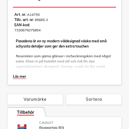
Art. nr:
A14755
Tillv. art. nr:
85665.3
EAN-kod:
7330675075854
Pasadena är en ny modern väldesignad väska med små
schyssta detaljer som ger den extra touchen
Resenären som gärna glänser i incheckningskön med något
extra. Kliver in på hotellet med stil och risk för stor
uppmärksamhet, designad i Sverige, made for the world.
Genomtänkta detaljer som matchar rakt igenom. Dubbelhjul
Läs mer
gör den stabil och lättmanövrerad, en inredning som följer
väskans yttre färgkombinationer. Detaljer som nätficka och
fack för småprylar, avdelare och packband där du placerar
dina kläder som ligger säkert på plats.
Varumärke
Sortera
Specifikationer:
Tillbehör
- Expanderbar
- Helt integrerat teleskophandtag
- Fast TSA-lås som är inbyggt
CAVALET
Bagagetag Blå
- Material: 100% virgin ABS