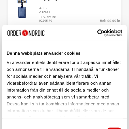
- Mått: 65 x 46 x 26-30cm
Art nr:
- Vikt: 3,8kg
A12611
- Volym: 75-89L
Tillv. art. nr:
- Garanti: 5 års fabrikationsgaranti
92205.70
Rek: 99,90 kr
CAVALET
Bagagetag Röd
Art nr:
Denna webbplats använder cookies
A12612
Tillv. art. nr:
Vi använder enhetsidentifierare för att anpassa innehållet
92205.90
Rek: 99,90 kr
och annonserna till användarna, tillhandahålla funktioner
för sociala medier och analysera vår trafik. Vi
CAVALET
TSA-Lås
vidarebefordrar även sådana identifierare och annan
information från din enhet till de sociala medier och
Art nr:
A12609
annons- och analysföretag som vi samarbetar med.
Tillv. art. nr:
92020
Rek: 99,90 kr
Dessa kan i sin tur kombinera informationen med annan
information som du har tillhandahållit eller som de har
samlat in när du har använt deras tjänster.
CAVALET
Nackkudde Minnesskum Ergonomisk
Samtyckesval