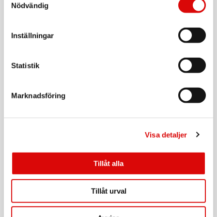
Nödvändig
Art nr:
A12615
Tillv. art. nr:
92202.10
Rek: 199,00 kr
Inställningar
CAVALET
Bagagevåg
Statistik
Art nr:
A14753
Tillv. art. nr:
Marknadsföring
92208.11
Rek: 179,00 kr
CAVALET
Sovmask
Visa detaljer
Art nr:
A12616
Tillv. art. nr:
Tillåt alla
92200.10
Rek: 49,90 kr
CAVALET
Tillåt urval
Nackkudde Komfort
Art nr: