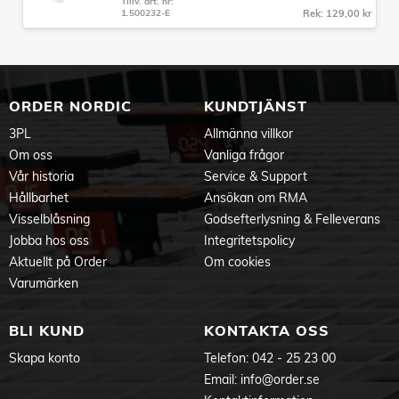
Tillv. art. nr:
1.500232-E
Rek: 129,00 kr
ORDER NORDIC
KUNDTJÄNST
3PL
Allmänna villkor
Om oss
Vanliga frågor
Vår historia
Service & Support
Hållbarhet
Ansökan om RMA
Visselblåsning
Godsefterlysning & Felleverans
Jobba hos oss
Integritetspolicy
Aktuellt på Order
Om cookies
Varumärken
BLI KUND
KONTAKTA OSS
Skapa konto
Telefon:
042 - 25 23 00
Email:
info@order.se