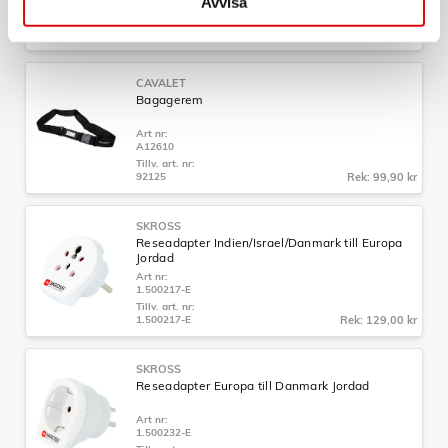
Avvisa
A12614
Tillv. art. nr:
92201.70
Rek: 129,00 kr
CAVALET
Bagagerem
Art nr:
A12610
Tillv. art. nr:
92125
Rek: 99,90 kr
SKROSS
Reseadapter Indien/Israel/Danmark till Europa
Jordad
Art nr:
1.500217-E
Tillv. art. nr:
1.500217-E
Rek: 129,00 kr
SKROSS
Reseadapter Europa till Danmark Jordad
Art nr:
1.500232-E