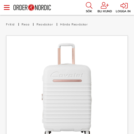
SÖK
BLI KUND
LOGGA IN
Fritid
Resa
Resväskor
Hårda Resväskor