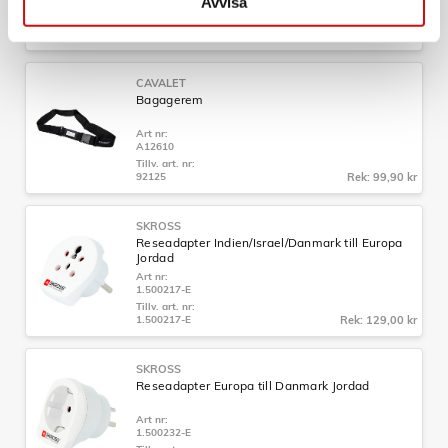
Avvisa
A12614
Tillv. art. nr:
92201.70
Rek: 129,00 kr
CAVALET
Bagagerem
Art nr:
A12610
Tillv. art. nr:
92125
Rek: 99,90 kr
SKROSS
Reseadapter Indien/Israel/Danmark till Europa
Jordad
Art nr:
1.500217-E
Tillv. art. nr:
1.500217-E
Rek: 129,00 kr
SKROSS
Reseadapter Europa till Danmark Jordad
Art nr:
1.500232-E