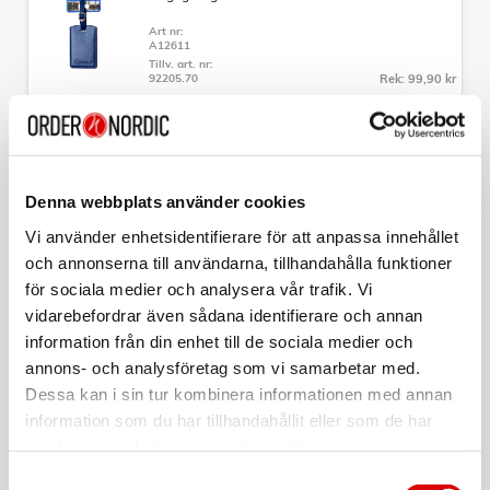
- Garanti: 10 års fabrikationsgaranti
Art nr:
A12611
Tillv. art. nr:
92205.70
Rek: 99,90 kr
CAVALET
Bagagetag Röd
Art nr:
Denna webbplats använder cookies
A12612
Tillv. art. nr:
Vi använder enhetsidentifierare för att anpassa innehållet
92205.90
Rek: 99,90 kr
och annonserna till användarna, tillhandahålla funktioner
för sociala medier och analysera vår trafik. Vi
CAVALET
TSA-Lås
vidarebefordrar även sådana identifierare och annan
information från din enhet till de sociala medier och
Art nr:
A12609
annons- och analysföretag som vi samarbetar med.
Tillv. art. nr:
92020
Rek: 99,90 kr
Dessa kan i sin tur kombinera informationen med annan
information som du har tillhandahållit eller som de har
samlat in när du har använt deras tjänster.
CAVALET
Nackkudde Minnesskum Ergonomisk
Samtyckesval