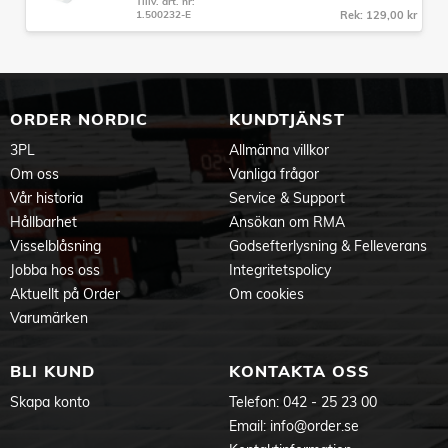
Tillv. art. nr:
1.500232-E
Rek: 129,00 kr
ORDER NORDIC
KUNDTJÄNST
3PL
Allmänna villkor
Om oss
Vanliga frågor
Vår historia
Service & Support
Hållbarhet
Ansökan om RMA
Visselblåsning
Godsefterlysning & Felleverans
Jobba hos oss
Integritetspolicy
Aktuellt på Order
Om cookies
Varumärken
BLI KUND
KONTAKTA OSS
Skapa konto
Telefon:
042 - 25 23 00
Email:
info@order.se