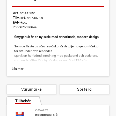
Art. nr:
A13851
Tillv. art. nr:
73075.9
EAN-kod:
7330675096644
Smygehuk är en ny serie med annorlunda, modern design
Som de flesta av våra resväskor är detaljerna genomtänkta
för att underlätta resandet.
Självklart helfodrad inredning med packband och avdelare,
som underlättar för dig när du packar. Fast TSA-lås.
Expanderbar. Fyra tystgående hjul. Helt integrerat
Läs mer
teleskophandtag.
Specifikationer:
- Helt integrerat teleskophandtag
Varumärke
Sortera
- Fast TSA-lås som är inbyggt
- Material: ABS/PC
Tillbehör
- Mått: 75 x 52 x 30-34cm
- Vikt: 4,5kg
CAVALET
- Volym: 100-113L
Bagagetag Blå