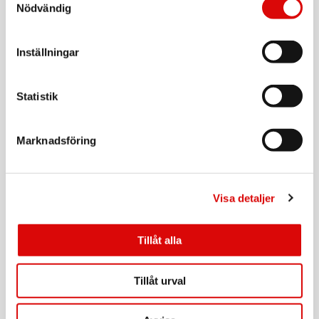
Nödvändig
Art nr:
A12615
Tillv. art. nr:
92202.10
Rek: 199,00 kr
Inställningar
CAVALET
Bagagevåg
Statistik
Art nr:
A14753
Tillv. art. nr:
Marknadsföring
92208.11
Rek: 179,00 kr
CAVALET
Sovmask
Visa detaljer
Art nr:
A12616
Tillv. art. nr:
Tillåt alla
92200.10
Rek: 49,90 kr
CAVALET
Tillåt urval
Nackkudde Komfort
Art nr: