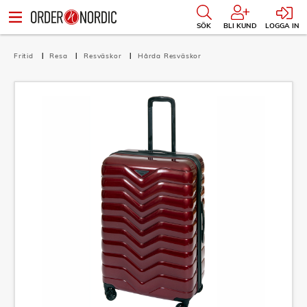
SÖK
BLI KUND
LOGGA IN
Fritid
Resa
Resväskor
Hårda Resväskor