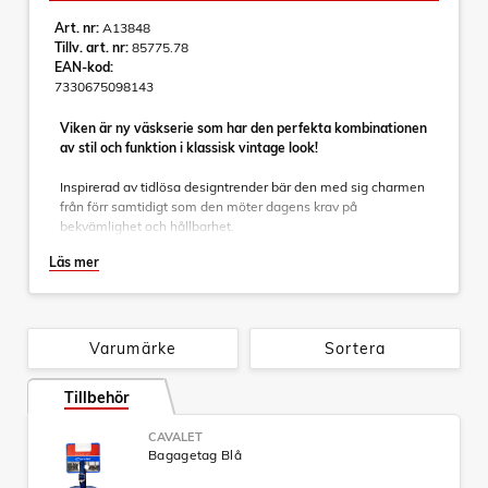
Art. nr:
A13848
Tillv. art. nr:
85775.78
EAN-kod:
7330675098143
Viken är ny väskserie som har den perfekta kombinationen
av stil och funktion i klassisk vintage look!
Inspirerad av tidlösa designtrender bär den med sig charmen
från förr samtidigt som den möter dagens krav på
bekvämlighet och hållbarhet.
Läs mer
Viken finns i flera färger och i 3 storlekar. Genomtänkta
detaljer som matchar rakt igenom. Dubbelhjul gör den stabil
och lättmanövrerad. Avdelare och packband så dina kläder
ligger snyggt på plats. Integrerat TSA-lås.
Resväskan (M) 67 cm och (L) 75 cm är expanderbara.
Varumärke
Sortera
Uppgradera din accessoarsamling med Viken – en tidlös
Tillbehör
klassiker!
CAVALET
Bagagetag Blå
Specifikationer:
- Helt integrerat teleskophandtag