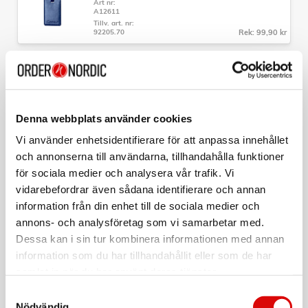
Art nr:
- Fast TSA-lås som är inbyggt
A12611
- Material: PC
Tillv. art. nr:
- Mått: 77 x 51 x 30-34cm
92205.70
Rek: 99,90 kr
- Vikt: 4,9kg
- Volym: 101-115L
CAVALET
- Garanti: 10 års fabrikationsgaranti
Bagagetag Röd
Art nr:
A12612
Denna webbplats använder cookies
Tillv. art. nr:
92205.90
Rek: 99,90 kr
Vi använder enhetsidentifierare för att anpassa innehållet
och annonserna till användarna, tillhandahålla funktioner
CAVALET
för sociala medier och analysera vår trafik. Vi
TSA-Lås
vidarebefordrar även sådana identifierare och annan
Art nr:
information från din enhet till de sociala medier och
A12609
Tillv. art. nr:
annons- och analysföretag som vi samarbetar med.
92020
Rek: 99,90 kr
Dessa kan i sin tur kombinera informationen med annan
information som du har tillhandahållit eller som de har
CAVALET
samlat in när du har använt deras tjänster.
Nackkudde Minnesskum Ergonomisk
Samtyckesval
Art nr:
Nödvändig
A12615