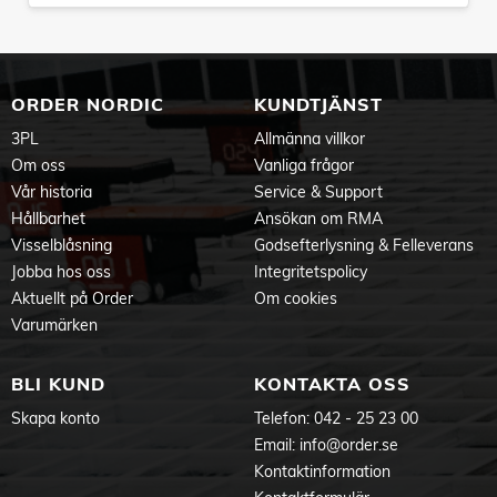
ORDER NORDIC
KUNDTJÄNST
3PL
Allmänna villkor
Om oss
Vanliga frågor
Vår historia
Service & Support
Hållbarhet
Ansökan om RMA
Visselblåsning
Godsefterlysning & Felleverans
Jobba hos oss
Integritetspolicy
Aktuellt på Order
Om cookies
Varumärken
BLI KUND
KONTAKTA OSS
Skapa konto
Telefon:
042 - 25 23 00
Email:
info@order.se
Kontaktinformation