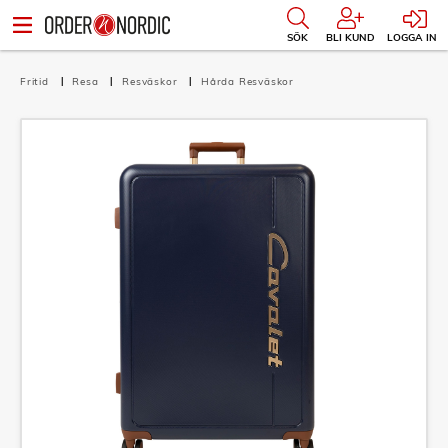
SÖK
BLI KUND
LOGGA IN
Fritid
Resa
Resväskor
Hårda Resväskor