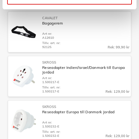
92201.70
Rek: 129,00 kr
CAVALET
Bagagerem
Art nr:
A12610
Tillv. art. nr:
92125
Rek: 99,90 kr
SKROSS
Reseadapter Indien/Israel/Danmark till Europa
Jordad
Art nr:
1.500217-E
Tillv. art. nr:
1.500217-E
Rek: 129,00 kr
SKROSS
Reseadapter Europa till Danmark Jordad
Art nr:
1.500232-E
Tillv. art. nr:
1.500232-E
Rek: 129,00 kr