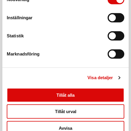
Tillv. art. nr:
92202.10
Rek: 199,00 kr
Inställningar
CAVALET
Bagagevåg
Statistik
Art nr:
A14753
Tillv. art. nr:
92208.11
Rek: 179,00 kr
Marknadsföring
CAVALET
Sovmask
Visa detaljer
Art nr:
A12616
Tillv. art. nr:
92200.10
Rek: 49,90 kr
Tillåt alla
CAVALET
Nackkudde Komfort
Tillåt urval
Art nr:
A12614
Avvisa
Tillv. art. nr: