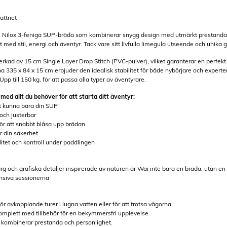
vattnet
 Nilox 3-feniga SUP-bräda som kombinerar snygg design med utmärkt prestanda. 
t med stil, energi och äventyr. Tack vare sitt livfulla limegula utseende och unika
llverkad av 15 cm Single Layer Drop Stitch (PVC-pulver), vilket garanterar en perfekt
a 335 x 84 x 15 cm erbjuder den idealisk stabilitet för både nybörjare och experter
Upp till 150 kg, för att passa alla typer av äventyrare.
med allt du behöver för att starta ditt äventyr:
lt kunna bära din SUP
och justerbar
ör att snabbt blåsa upp brädan
r din säkerhet
ilitet och kontroll under paddlingen
rg och grafiska detaljer inspirerade av naturen är Wai inte bara en bräda, utan en
nsiva sessionerna
ör avkopplande turer i lugna vatten eller för att trotsa vågorna.
 komplett med tillbehör för en bekymmersfri upplevelse.
m kombinerar prestanda och personlighet.