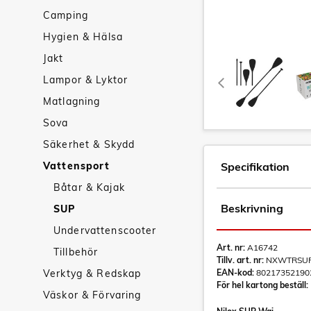
Camping
Hygien & Hälsa
Jakt
Lampor & Lyktor
Matlagning
Sova
Säkerhet & Skydd
Vattensport
Specifikation
Båtar & Kajak
Beskrivning
SUP
Undervattenscooter
Art. nr:
A16742
Tillbehör
Tillv. art. nr:
NXWTRSU
Verktyg & Redskap
EAN-kod:
80217352190
För hel kartong beställ:
Väskor & Förvaring