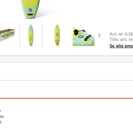
Art. nr:
A16
Tillv. art. n
Se alla pro
P
26
1