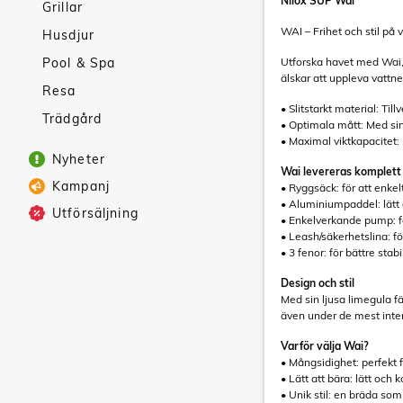
Nilox SUP Wai
Grillar
WAI – Frihet och stil på 
Husdjur
Pool & Spa
Utforska havet med Wai,
älskar att uppleva vattne
Resa
• Slitstarkt material: Ti
Trädgård
• Optimala mått: Med sin
• Maximal viktkapacitet: 
Nyheter
Wai levereras komplett 
Kampanj
• Ryggsäck: för att enke
• Aluminiumpaddel: lätt 
Utförsäljning
• Enkelverkande pump: f
• Leash/säkerhetslina: fö
• 3 fenor: för bättre stab
Design och stil
Med sin ljusa limegula fä
även under de mest inte
Varför välja Wai?
• Mångsidighet: perfekt f
• Lätt att bära: lätt och
• Unik stil: en bräda so