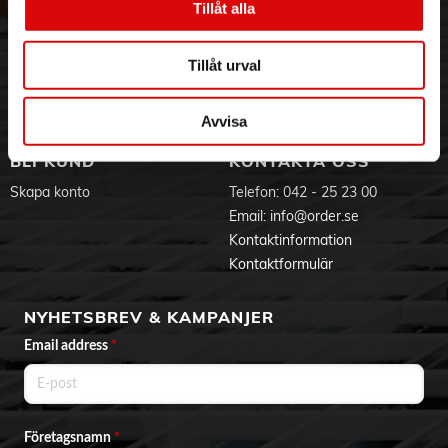
- Snap-on system
Tillåt alla
Hållbarhet
Ansökan om RMA
- Overlocksömmar
Visselblåsning
Godsefterlysning & Felleverans
- LCD display
- Start/stop funktion
Jobba hos oss
Integritetspolicy
Tillåt urval
- Nålträdare
Aktuellt på Order
Om cookies
- Många tillbehör
Varumärken
- inkl. Förlängningsbord
Avvisa
- Alfabet och siffror
BLI KUND
KONTAKTA OSS
Skapa konto
Telefon:
042 - 25 23 00
Email:
info@order.se
Kontaktinformation
Kontaktformulär
NYHETSBREV & KAMPANJER
Email address
*
Företagsnamn
*