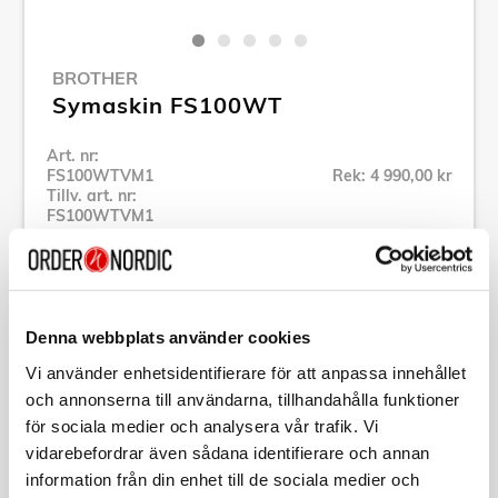
BROTHER
Symaskin FS100WT
Art. nr:
FS100WTVM1
Rek: 4 990,00 kr
Tillv. art. nr:
FS100WTVM1
Se alla produkter inom Brother
Specifikation
Denna webbplats använder cookies
Vi använder enhetsidentifierare för att anpassa innehållet
och annonserna till användarna, tillhandahålla funktioner
Beskrivning
för sociala medier och analysera vår trafik. Vi
vidarebefordrar även sådana identifierare och annan
Art. nr:
FS100WTVM1
information från din enhet till de sociala medier och
Tillv. art. nr: