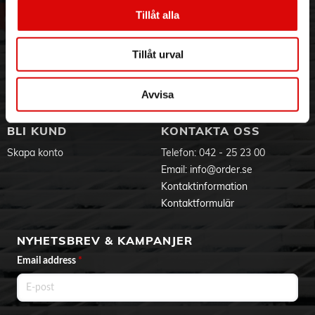
Vår historia
Service & Support
- Snap-on system
Tillåt alla
- Overlocksömmar
Hållbarhet
Ansökan om RMA
- LCD display
Visselblåsning
Godsefterlysning & Felleverans
- Start/stop funktion (sömnad utan fotpedal)
Tillåt urval
Jobba hos oss
Integritetspolicy
- Nålträdare
- Många tillbehör
Aktuellt på Order
Om cookies
- inkl. Förlängningsbord
Varumärken
Avvisa
- vikt 6,7kg
- Nålstopp
- Inkl. quiltfot för frihandsquiltning
BLI KUND
KONTAKTA OSS
- Möjlighet till tvillingnål
- Justerbar stygnlängd och bredd
Skapa konto
Telefon:
042 - 25 23 00
- Knapphål: 7 x 1-steg
Email:
info@order.se
- Syhastighet (söm / min): 850
Kontaktinformation
- Grabber-system: Drop-in
Kontaktformulär
NYHETSBREV & KAMPANJER
Email address
*