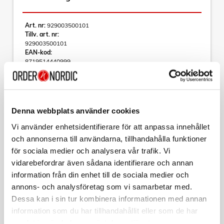
Art. nr:
929003500101
Tillv. art. nr:
929003500101
EAN-kod:
8719514440999
För hel kartong beställ:
4
Philips Hue Tap Dial Switch
- Trådlös installation
Denna webbplats använder cookies
- Batteridriven
- Lätt att ändra ljusscen
Vi använder enhetsidentifierare för att anpassa innehållet
- Använd som en fjärrkontroll
och annonserna till användarna, tillhandahålla funktioner
för sociala medier och analysera vår trafik. Vi
Läs mer
Smidig och smart belysning
Styr upp till tre rum eller en zon med varje enskild knapp på
vidarebefordrar även sådana identifierare och annan
din Tap dial switch som finns i svart och vitt. Vrid
information från din enhet till de sociala medier och
strömbrytaren för att dimra eller öka ljusstyrkan på
annons- och analysföretag som vi samarbetar med.
belysningen. Montera den på väggen, placera den på en
Varumärke
Sortera
magnetisk yta eller använd den som en fjärrkontroll.
Dessa kan i sin tur kombinera informationen med annan
information som du har tillhandahållit eller som de har
Tillbehör
Styr det på ditt sätt
samlat in när du har använt deras tjänster.