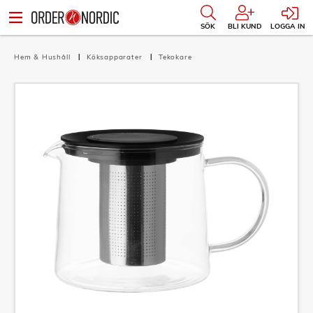
SÖK
BLI KUND
LOGGA IN
Hem & Hushåll
Köksapparater
Tekokare