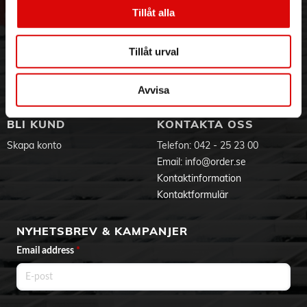
Vår historia
Service & Support
Tillåt alla
Hållbarhet
Ansökan om RMA
Visselblåsning
Godsefterlysning & Felleverans
Tillåt urval
Jobba hos oss
Integritetspolicy
Aktuellt på Order
Om cookies
Varumärken
Avvisa
BLI KUND
KONTAKTA OSS
Skapa konto
Telefon:
042 - 25 23 00
Email:
info@order.se
Kontaktinformation
Kontaktformulär
NYHETSBREV & KAMPANJER
Email address
*