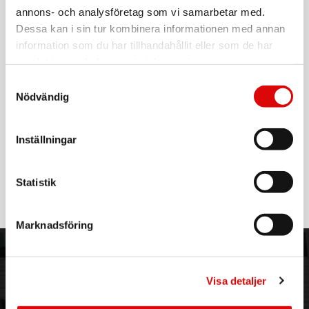
annons- och analysföretag som vi samarbetar med.
Art. nr:
A15362
Dessa kan i sin tur kombinera informationen med annan
Tillv. art. nr:
641924
EAN-kod:
information som du har tillhandahållit eller som de har
6410416419244
samlat in när du har använt deras tjänster.
Elegant tekanna i värmetåligt borosilikatglas, för en
Samtyckesval
perfekt kopp te varje gång
Nödvändig
Upplev teets fulla smak med denna stilrena tekanna i
värmetåligt borosilikatglas som inte påverkar eller försämrar
Inställningar
smaken på ditt te eller örtte. Perfekt för både lösviktste och
tepåsar.
Läs mer
Enkel att använda: Fyll bryggaren med ditt favorit-te, häll i
Statistik
hett vatten och låt dra så länge som önskas – sedan är det
bara att njuta!
Marknadsföring
En oumbärlig detalj för teälskare som uppskattar smak,
funktion och design i perfekt harmoni.
ORDER NORDIC
KUNDTJÄNST
- Volym: 1,5 liter
- Glaskannan Tål diskmaskin
Visa detaljer
3PL
Allmänna villkor
- Bryggare och lock handdiskas
Om oss
Vanliga frågor
- Ej lämplig för spishäll