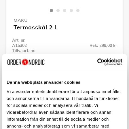
MAKU
Termosskål 2 L
Art. nr:
A15302
Rek: 299,00 kr
Tillv. art. nr:
624463
Se alla produkter inom Maku
Denna webbplats använder cookies
Specifikation
Vi använder enhetsidentifierare för att anpassa innehållet
och annonserna till användarna, tillhandahålla funktioner
Beskrivning
för sociala medier och analysera vår trafik. Vi
vidarebefordrar även sådana identifierare och annan
information från din enhet till de sociala medier och
Art. nr:
A15302
Tillv. art. nr:
624463
annons- och analysföretag som vi samarbetar med.