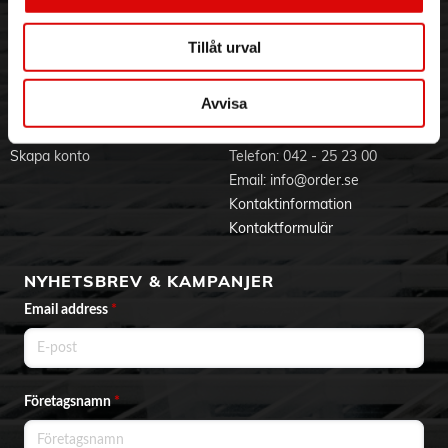
Visselblåsning
Godsefterlysning & Felleverans
Jobba hos oss
Integritetspolicy
Tillåt urval
Aktuellt på Order
Om cookies
Varumärken
Avvisa
BLI KUND
KONTAKTA OSS
Skapa konto
Telefon:
042 - 25 23 00
Email:
info@order.se
Kontaktinformation
Kontaktformulär
NYHETSBREV & KAMPANJER
Email address
*
Företagsnamn
*