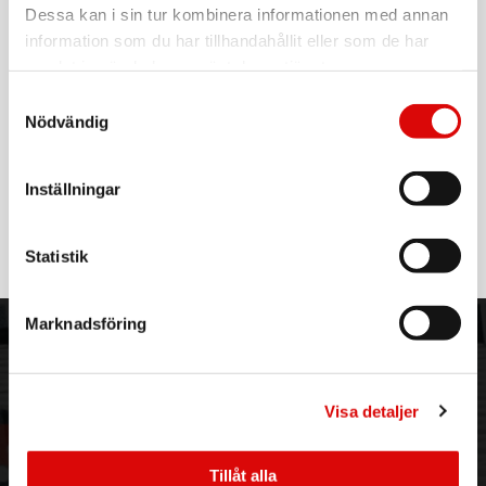
EAN-kod:
Dessa kan i sin tur kombinera informationen med annan
6410416244631
information som du har tillhandahållit eller som de har
samlat in när du har använt deras tjänster.
Termosskål håller maten kall eller varm i flera timmar
Samtyckesval
En praktisk termosskål som håller maten varm eller kall i flera
Nödvändig
timmar.
Perfekt för lunch på språng, picknick eller smidig
transport och servering av mat.
Kapacitet: 2 liter.
Inställningar
Läs mer
Statistik
Marknadsföring
ORDER NORDIC
KUNDTJÄNST
3PL
Allmänna villkor
Om oss
Vanliga frågor
Visa detaljer
Vår historia
Service & Support
Hållbarhet
Ansökan om RMA
Tillåt alla