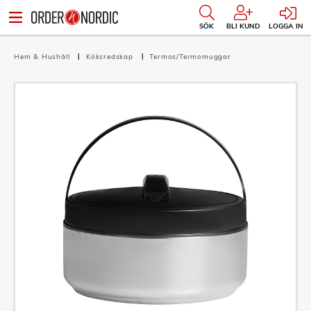
SÖK
BLI KUND
LOGGA IN
Hem & Hushåll
Köksredskap
Termos/Termomuggar