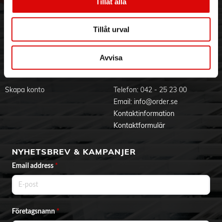
Hållbarhet
Ansökan om RMA
Tillåt alla
Visselblåsning
Godsefterlysning & Felleverans
Jobba hos oss
Integritetspolicy
Tillåt urval
Aktuellt på Order
Om cookies
Varumärken
Avvisa
BLI KUND
KONTAKTA OSS
Skapa konto
Telefon:
042 - 25 23 00
Email:
info@order.se
Kontaktinformation
Kontaktformulär
NYHETSBREV & KAMPANJER
Email address
*
Företagsnamn
*