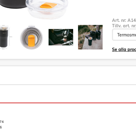
Art. nr:
A14
Tillv. art. n
Se alla pro
74
6