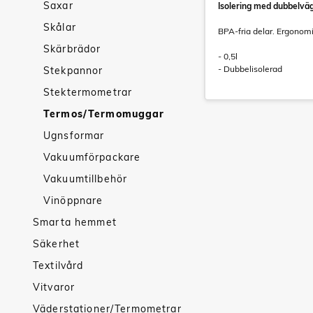
Saxar
Isolering med dubbelväg
Skålar
BPA-fria delar. Ergonomi
Skärbrädor
- 0,5l
- Dubbelisolerad
Stekpannor
Stektermometrar
Termos/Termomuggar
Ugnsformar
Vakuumförpackare
Vakuumtillbehör
Vinöppnare
Smarta hemmet
Säkerhet
Textilvård
Vitvaror
Väderstationer/Termometrar