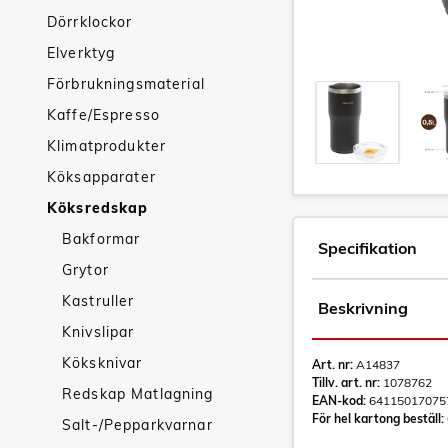
Dörrklockor
Elverktyg
Förbrukningsmaterial
Kaffe/Espresso
Klimatprodukter
Köksapparater
Köksredskap
Bakformar
Specifikation
Grytor
Kastruller
Beskrivning
Knivslipar
Köksknivar
Art. nr:
A14837
Tillv. art. nr:
1078762
Redskap Matlagning
EAN-kod:
64115017075
För hel kartong beställ:
Salt-/Pepparkvarnar