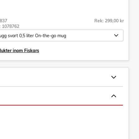
837
Rek: 299,00 kr
r:
1078762
dukter inom Fiskars