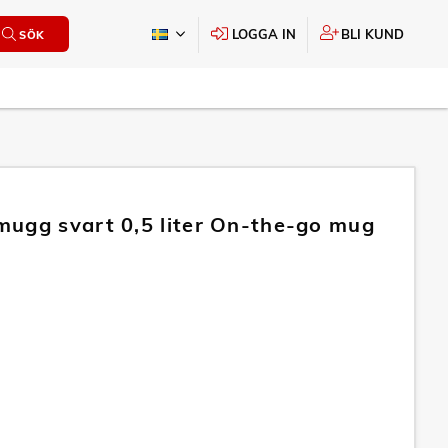
LOGGA IN
BLI KUND
SÖK
ugg svart 0,5 liter On-the-go mug