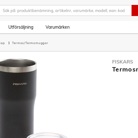
Utförsäljning
Varumärken
skap
Termos/Termomuggar
FISKARS
Termosm