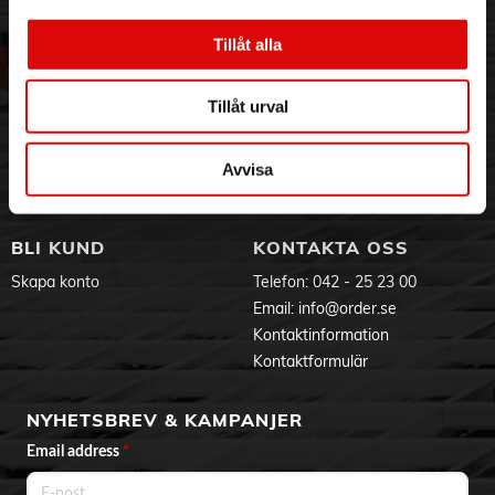
3PL
Allmänna villkor
Om oss
Vanliga frågor
Tillåt alla
Vår historia
Service & Support
Hållbarhet
Ansökan om RMA
Tillåt urval
Visselblåsning
Godsefterlysning & Felleverans
Jobba hos oss
Integritetspolicy
Aktuellt på Order
Om cookies
Avvisa
Varumärken
BLI KUND
KONTAKTA OSS
Skapa konto
Telefon:
042 - 25 23 00
Email:
info@order.se
Kontaktinformation
Kontaktformulär
NYHETSBREV & KAMPANJER
Email address
*