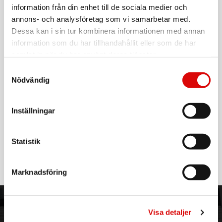
information från din enhet till de sociala medier och
annons- och analysföretag som vi samarbetar med.
Art. nr:
A14836
Dessa kan i sin tur kombinera informationen med annan
Tillv. art. nr:
1078761
information som du har tillhandahållit eller som de har
EAN-kod:
6411501707567
samlat in när du har använt deras tjänster.
För hel kartong beställ:
6
Samtyckesval
Isolering med dubbelvägg som håller dryckerna kalla eller
Nödvändig
varma oavsett väder
BPA-fria delar. Ergonomiskt grepp.
Inställningar
- 0,5l
- Dubbelisolerad
Läs mer
Statistik
Marknadsföring
ORDER NORDIC
KUNDTJÄNST
Visa detaljer