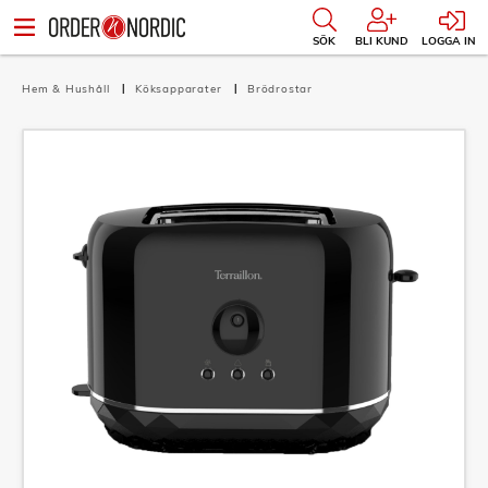
SÖK
BLI KUND
LOGGA IN
Hem & Hushåll
Köksapparater
Brödrostar