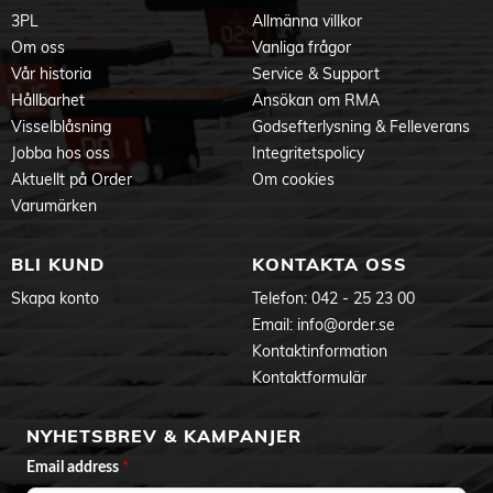
3PL
Allmänna villkor
Om oss
Vanliga frågor
Vår historia
Service & Support
Hållbarhet
Ansökan om RMA
Visselblåsning
Godsefterlysning & Felleverans
Jobba hos oss
Integritetspolicy
Aktuellt på Order
Om cookies
Varumärken
BLI KUND
KONTAKTA OSS
Skapa konto
Telefon:
042 - 25 23 00
Email:
info@order.se
Kontaktinformation
Kontaktformulär
NYHETSBREV & KAMPANJER
Email address
*