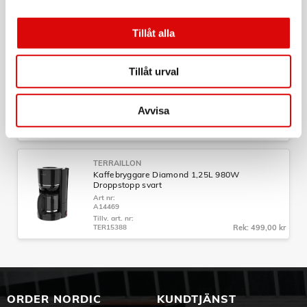
Art nr:
- Smulbricka
A14467
- 75 cm sladd
Tillv. art. nr:
TER15386
Rek: 449,00 kr
Tillåt alla
- Europeisk kontakt
- Plasthölje
- Mått: 29x18,5x14cm
TERRAILLON
Tillåt urval
Brödrost Diamond 2 Skivor svart
Art nr:
A14468
Avvisa
Tillv. art. nr:
TER15387
Rek: 449,00 kr
TERRAILLON
Kaffebryggare Diamond 1,25L 980W
Droppstopp svart
Art nr:
A14469
Tillv. art. nr:
TER15388
Rek: 499,00 kr
ORDER NORDIC
KUNDTJÄNST