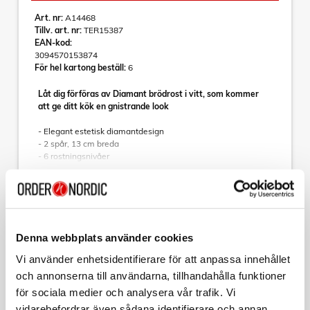
Art. nr:
A14468
Tillv. art. nr:
TER15387
EAN-kod:
3094570153874
För hel kartong beställ:
6
Låt dig förföras av Diamant brödrost i vitt, som kommer
att ge ditt kök en gnistrande look
- Elegant estetisk diamantdesign
- 2 spår, 13 cm breda
- 6 rostningsnivåer
- Integrerat, upplyftbart värmestativ för wienerbröd
Läs mer
- Funktioner för avfrostning/uppvärmning/avbrytning
- Smulbricka
Med sin kompakta storlek och 2 breda spår kan du rosta 2
skivor på samma gång. Det lilla extra: det upplyftbara
Sortera
Denna webbplats använder cookies
bakverksvärmarstativet som låter dig njuta av smaken av
nybakade bakverk!
Vi använder enhetsidentifierare för att anpassa innehållet
Kollektion
och annonserna till användarna, tillhandahålla funktioner
En design speciellt skapad för dig
TERRAILLON
för sociala medier och analysera vår trafik. Vi
Med sin unika design och vita färg smälter Diamant-
Vattenkokare Diamond 1,5L 2200W vit
brödrosten lätt in i många interiörer, oavsett om de är
vidarebefordrar även sådana identifierare och annan