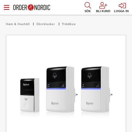
SÖK
BLI KUND
LOGGA IN
Hem & Hushåll
Dörrklockor
Trådlösa