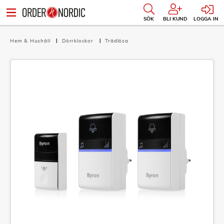
SÖK
BLI KUND
LOGGA IN
Hem & Hushåll
Dörrklockor
Trådlösa