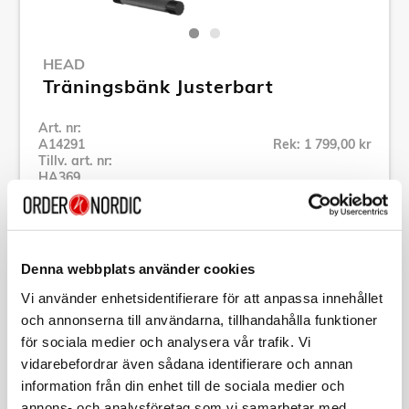
HEAD
Träningsbänk Justerbart
Art. nr:
A14291
Rek: 1 799,00 kr
Tillv. art. nr:
HA369
Se alla produkter inom HEAD
Denna webbplats använder cookies
Specifikation
Vi använder enhetsidentifierare för att anpassa innehållet
och annonserna till användarna, tillhandahålla funktioner
Beskrivning
för sociala medier och analysera vår trafik. Vi
vidarebefordrar även sådana identifierare och annan
Art. nr:
A14291
information från din enhet till de sociala medier och
Tillv. art. nr:
HA369
annons- och analysföretag som vi samarbetar med.