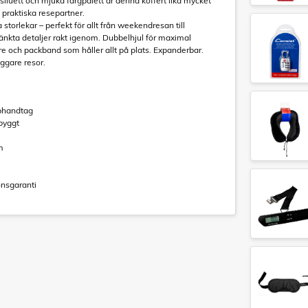
siluett och mjuka färgpalett är denna koffert lika mycket
 praktiska resepartner.
a storlekar – perfekt för allt från weekendresan till
kta detaljer rakt igenom. Dubbelhjul för maximal
are och packband som håller allt på plats. Expanderbar.
yggare resor.
ophandtag
byggt
m
ionsgaranti