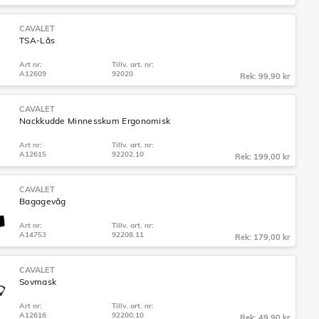
CAVALET
TSA-Lås
Art nr:
Tillv. art. nr:
A12609
92020
Rek: 99,90 kr
CAVALET
Nackkudde Minnesskum Ergonomisk
Art nr:
Tillv. art. nr:
A12615
92202.10
Rek: 199,00 kr
CAVALET
Bagagevåg
Art nr:
Tillv. art. nr:
A14753
92208.11
Rek: 179,00 kr
CAVALET
Sovmask
Art nr:
Tillv. art. nr:
A12616
92200.10
Rek: 49,90 kr