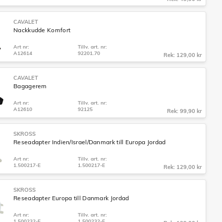
CAVALET
Nackkudde Komfort
Art nr:
Tillv. art. nr:
A12614
92201.70
Rek: 129,00 kr
CAVALET
Bagagerem
Art nr:
Tillv. art. nr:
A12610
92125
Rek: 99,90 kr
SKROSS
Reseadapter Indien/Israel/Danmark till Europa Jordad
Art nr:
Tillv. art. nr:
1.500217-E
1.500217-E
Rek: 129,00 kr
SKROSS
Reseadapter Europa till Danmark Jordad
Art nr:
Tillv. art. nr:
1.500232-E
1.500232-E