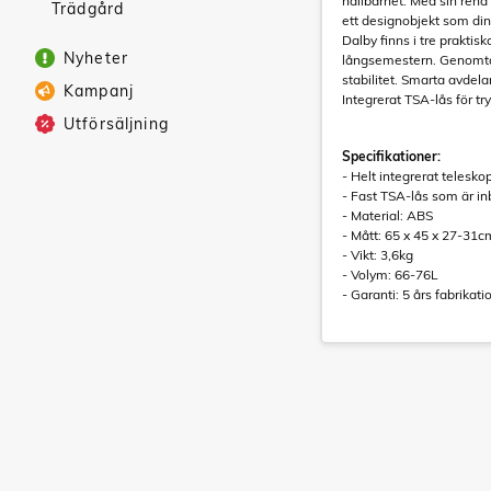
hållbarhet. Med sin rena 
Trädgård
ett designobjekt som din
Dalby finns i tre praktisk
Nyheter
långsemestern. Genomtän
stabilitet. Smarta avdel
Kampanj
Integrerat TSA-lås för tr
Utförsäljning
Specifikationer:
- Helt integrerat telesk
- Fast TSA-lås som är in
- Material: ABS
- Mått: 65 x 45 x 27-31c
- Vikt: 3,6kg
- Volym: 66-76L
- Garanti: 5 års fabrikat