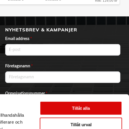
Rek: 129,00 kr
NYHETSBREV & KAMPANJER
Email address
*
Företagsnamn
*
Organisationsnummer
*
Tillåt alla
illhandahålla
Ja, jag vill prenumerera på nyhetsbrevet.
ifierare och
Tillåt urval
vi