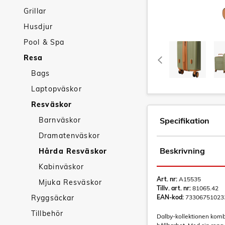
Grillar
Husdjur
Pool & Spa
Resa
Bags
Laptopväskor
Resväskor
Barnväskor
Specifikation
Dramatenväskor
Beskrivning
Hårda Resväskor
Kabinväskor
Art. nr:
A15535
Mjuka Resväskor
Tillv. art. nr:
81065.42
Ryggsäckar
EAN-kod:
73306751023
Tillbehör
Dalby-kollektionen komb