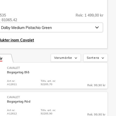
535
Rek: 1 499,00 kr
r:
81065.42
dukter inom Cavalet
Varumärke
Sortera
ör
CAVALET
Bagagetag Blå
Art nr:
Tillv. art. nr:
A12611
92205.70
Rek: 99,90 kr
CAVALET
Bagagetag Röd
Art nr:
Tillv. art. nr:
A12612
92205.90
Rek: 99,90 kr