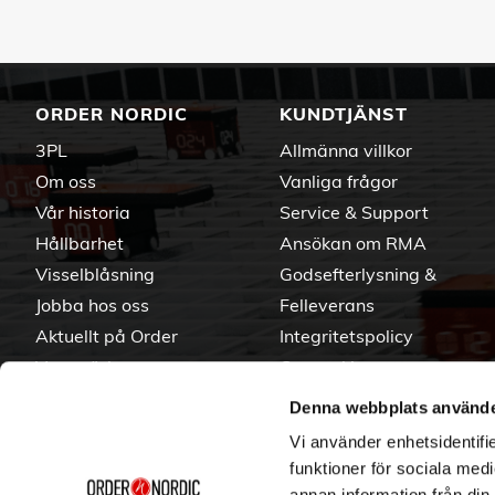
ORDER NORDIC
KUNDTJÄNST
3PL
Allmänna villkor
Om oss
Vanliga frågor
Vår historia
Service & Support
Hållbarhet
Ansökan om RMA
Visselblåsning
Godsefterlysning &
Jobba hos oss
Felleverans
Aktuellt på Order
Integritetspolicy
Varumärken
Om cookies
Denna webbplats använde
Vi använder enhetsidentifie
funktioner för sociala medi
annan information från din