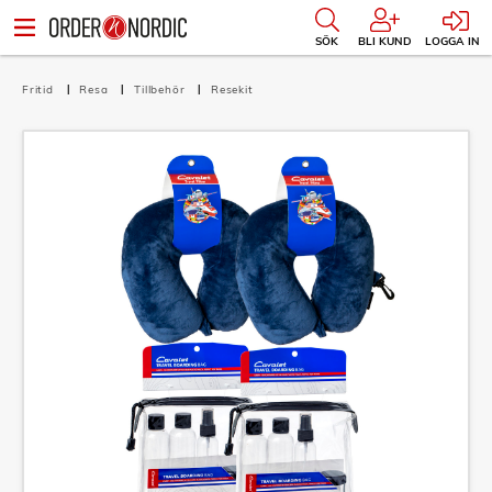
SÖK
BLI KUND
LOGGA IN
Fritid
Resa
Tillbehör
Resekit