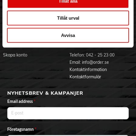
Hållbarhet
Ansökan om RMA
Tillåt alla
Visselblåsning
Godsefterlysning & Felleverans
Jobba hos oss
Integritetspolicy
Tillåt urval
Aktuellt på Order
Om cookies
Varumärken
Avvisa
BLI KUND
KONTAKTA OSS
Skapa konto
Telefon:
042 - 25 23 00
Email:
info@order.se
Kontaktinformation
Kontaktformulär
NYHETSBREV & KAMPANJER
Email address
*
Företagsnamn
*