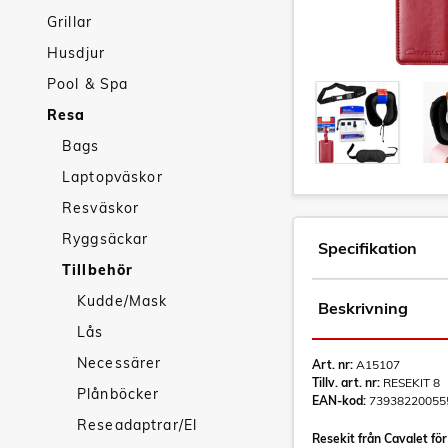
Grillar
Husdjur
Pool & Spa
Resa
Bags
Laptopväskor
Resväskor
Ryggsäckar
Specifikation
Tillbehör
Kudde/Mask
Beskrivning
Lås
Necessärer
Art. nr:
A15107
Tillv. art. nr:
RESEKIT 8
Plånböcker
EAN-kod:
73938220055
Reseadaptrar/El
Resekit från Cavalet för 