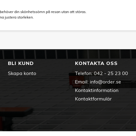
behöver din skönhetssömn på resan utan att störas.
na justera storleken.
BLI KUND
KONTAKTA OSS
Skapa konto
Telefon:
042 - 25 23 00
Email:
info@order.se
Kontaktinformation
Kontaktformulär