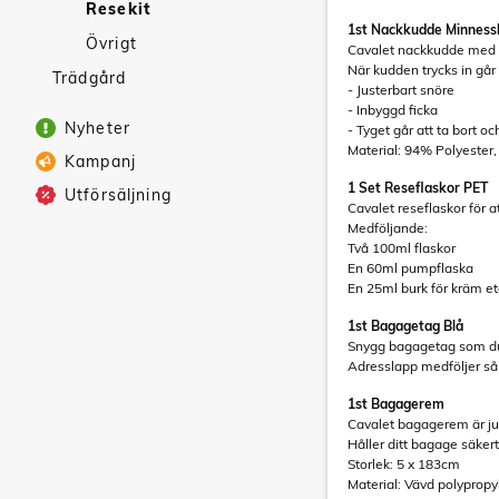
Resekit
1st Nackkudde Minnes
Övrigt
Cavalet nackkudde med 
När kudden trycks in går 
Trädgård
- Justerbart snöre
- Inbyggd ficka
Nyheter
- Tyget går att ta bort oc
Material: 94% Polyester
Kampanj
1 Set Reseflaskor PET
Utförsäljning
Cavalet reseflaskor för 
Medföljande:
Två 100ml flaskor
En 60ml pumpflaska
En 25ml burk för kräm et
1st Bagagetag Blå
Snygg bagagetag som du 
Adresslapp medföljer så 
1st Bagagerem
Cavalet bagagerem är ju
Håller ditt bagage säkert
Storlek: 5 x 183cm
Material: Vävd polypropy