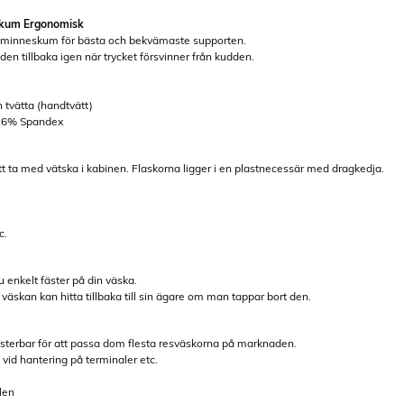
skum Ergonomisk
minneskum för bästa och bekvämaste supporten.
den tillbaka igen när trycket försvinner från kudden.
h tvätta (handtvätt)
, 6% Spandex
att ta med vätska i kabinen. Flaskorna ligger i en plastnecessär med dragkedja.
c.
enkelt fäster på din väska.
väskan kan hitta tillbaka till sin ägare om man tappar bort den.
sterbar för att passa dom flesta resväskorna på marknaden.
 vid hantering på terminaler etc.
len