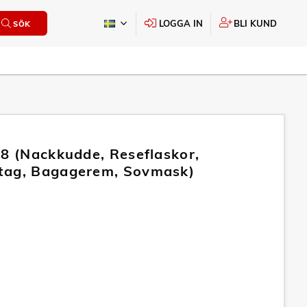
LOGGA IN
BLI KUND
SÖK
 8 (Nackkudde, Reseflaskor,
tag, Bagagerem, Sovmask)