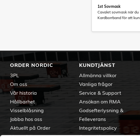
1st Sovmask
Cavalet sovmask när du 
Kardborrband för att kun
ORDER NORDIC
KUNDTJÄNST
3PL
Allmänna villkor
Om oss
Vanliga frågor
Vår historia
Service & Support
Hållbarhet
Ansökan om RMA
Visselblåsning
Godsefterlysning &
Jobba hos oss
Felleverans
Aktuellt på Order
Integritetspolicy
Varumärken
Om cookies