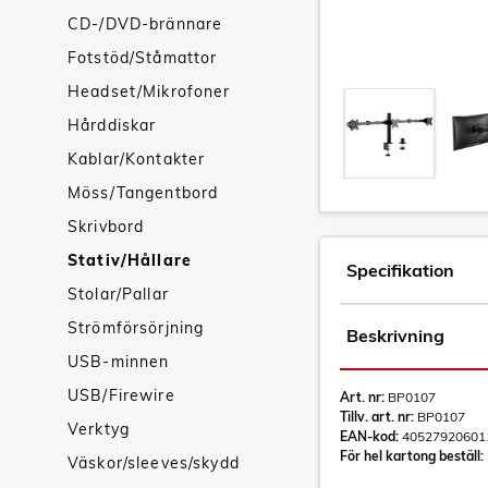
CD-/DVD-brännare
Fotstöd/Ståmattor
Headset/Mikrofoner
Hårddiskar
Kablar/Kontakter
Möss/Tangentbord
Skrivbord
Stativ/Hållare
Specifikation
Stolar/Pallar
Strömförsörjning
Beskrivning
USB-minnen
USB/Firewire
Art. nr:
BP0107
Tillv. art. nr:
BP0107
Verktyg
EAN-kod:
40527920601
För hel kartong beställ:
Väskor/sleeves/skydd