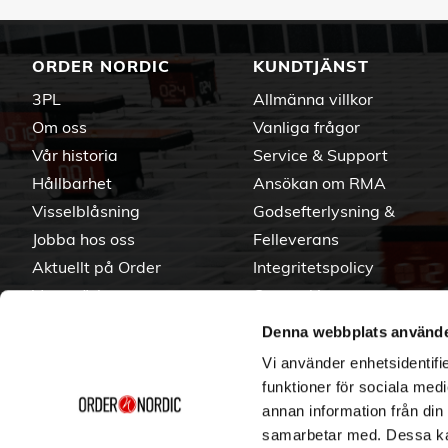
ORDER NORDIC
KUNDTJÄNST
3PL
Allmänna villkor
Om oss
Vanliga frågor
Vår historia
Service & Support
Hållbarhet
Ansökan om RMA
Visselblåsning
Godsefterlysning &
Jobba hos oss
Felleverans
Aktuellt på Order
Integritetspolicy
Varumärken
Om cookies
Denna webbplats använde
Vi använder enhetsidentifie
funktioner för sociala medi
annan information från din
samarbetar med. Dessa kan