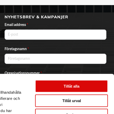
NYHETSBREV & KAMPANJER
Email address
*
Företagsnamn
*
Organisationsnummer
*
Tillåt alla
illhandahålla
Ja, jag vill prenumerera på nyhetsbrevet.
ifierare och
Tillåt urval
vi
 du har