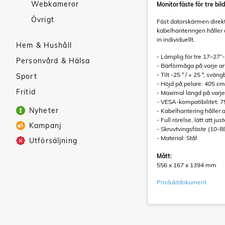
Webkameror
Monitorfäste för tre bi
Övrigt
Fäst datorskärmen direkt
kabelhanteringen håller a
in individuellt.
Hem & Hushåll
- Lämplig för tre 17–27”
Personvård & Hälsa
- Bärförmåga på varje ar
- Tilt -25 ° / + 25 °, sväng
Sport
- Höjd på pelare: 405 cm
Fritid
- Maximal längd på var
- VESA-kompatibilitet: 
Nyheter
- Kabelhantering håller a
- Full rörelse, lätt att ju
Kampanj
- Skruvtvingsfäste (10-
- Material: Stål
Utförsäljning
Mått:
556 x 167 x 1394 mm
Produktdokument