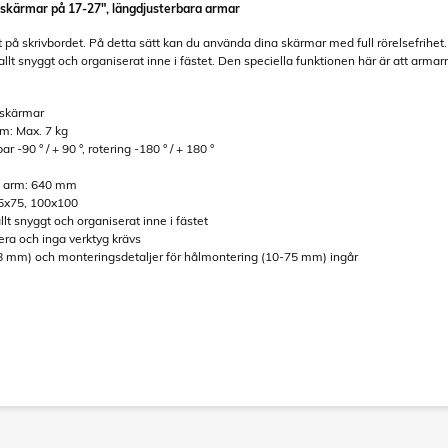
ldskärmar på 17-27", längdjusterbara armar
 på skrivbordet. På detta sätt kan du använda dina skärmar med full rörelsefrihet.
llt snyggt och organiserat inne i fästet. Den speciella funktionen här är att armarn
-skärmar
m: Max. 7 kg
bar -90 ° / + 90 °, rotering -180 ° / + 180 °
je arm: 640 mm
75x75, 100x100
llt snyggt och organiserat inne i fästet
stera och inga verktyg krävs
88 mm) och monteringsdetaljer för hålmontering (10-75 mm) ingår