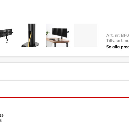
Art. nr:
BP0
Tillv. art. n
Se alla pro
19
3