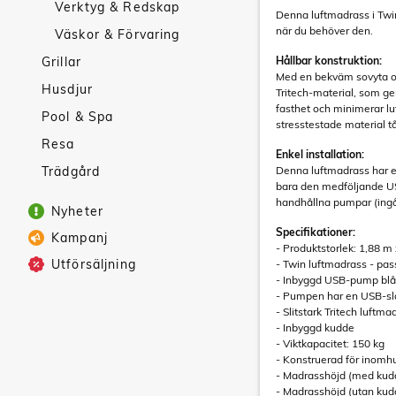
Verktyg & Redskap
Denna luftmadrass i Twi
när du behöver den.
Väskor & Förvaring
Grillar
Hållbar konstruktion:
Med en bekväm sovyta och
Husdjur
Tritech-material, som ge
fasthet och minimerar luf
Pool & Spa
stresstestade material t
Resa
Enkel installation:
Trädgård
Denna luftmadrass har e
bara den medföljande USB
handhållna pumpar (ingår
Nyheter
Specifikationer:
Kampanj
- Produktstorlek: 1,88 m
Utförsäljning
- Twin luftmadrass - pas
- Inbyggd USB-pump blås
- Pumpen har en USB-sla
- Slitstark Tritech luft
- Inbyggd kudde
- Viktkapacitet: 150 kg
- Konstruerad för inom
- Madrasshöjd (med kud
- Madrasshöjd (utan kud