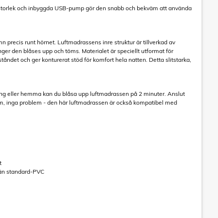
ta storlek och inbyggda USB-pump gör den snabb och bekväm att använda
recis runt hörnet. Luftmadrassens inre struktur är tillverkad av
ger den blåses upp och töms. Materialet är speciellt utformat för
tåndet och ger konturerat stöd för komfort hela natten. Detta slitstarka,
ng eller hemma kan du blåsa upp luftmadrassen på 2 minuter. Anslut
tröm, inga problem - den här luftmadrassen är också kompatibel med
t
k än standard-PVC