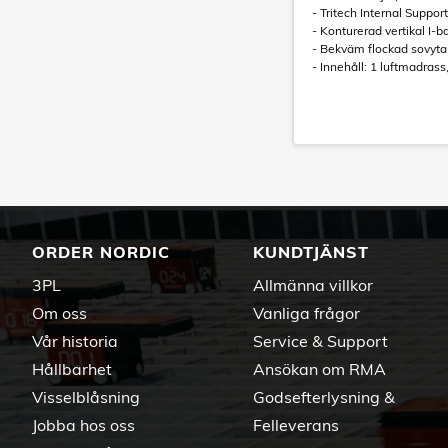
- Tritech Internal Suppo
- Konturerad vertikal I-b
- Bekväm flockad sovyta
- Innehåll: 1 luftmadras
ORDER NORDIC
KUNDTJÄNST
3PL
Allmänna villkor
Om oss
Vanliga frågor
Vår historia
Service & Support
Hållbarhet
Ansökan om RMA
Visselblåsning
Godsefterlysning &
Jobba hos oss
Felleverans