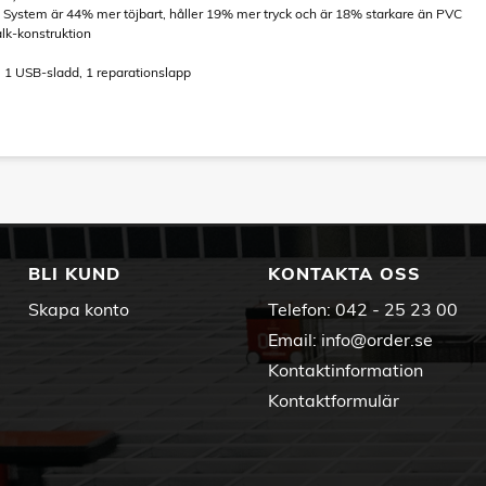
rt System är 44% mer töjbart, håller 19% mer tryck och är 18% starkare än PVC
alk-konstruktion
s, 1 USB-sladd, 1 reparationslapp
BLI KUND
KONTAKTA OSS
Skapa konto
Telefon:
042 - 25 23 00
Email:
info@order.se
Kontaktinformation
Kontaktformulär