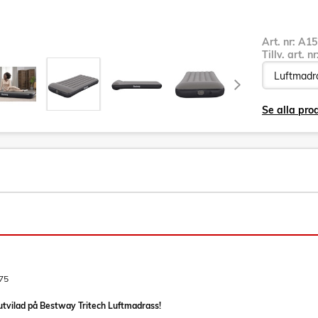
Art. nr:
A15
Tillv. art. n
Se alla pr
75
utvilad på Bestway Tritech Luftmadrass!