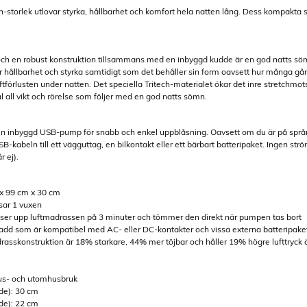
n-storlek utlovar styrka, hållbarhet och komfort hela natten lång. Dess kompak
 en robust konstruktion tillsammans med en inbyggd kudde är en god natts sömn p
r hållbarhet och styrka samtidigt som det behåller sin form oavsett hur många gån
tförlusten under natten. Det speciella Tritech-materialet ökar det inre stretchmots
ål all vikt och rörelse som följer med en god natts sömn.
n inbyggd USB-pump för snabb och enkel uppblåsning. Oavsett om du är på språ
-kabeln till ett vägguttag, en bilkontakt eller ett bärbart batteripaket. Ingen s
 ej).
 x 99 cm x 30 cm
sar 1 vuxen
er upp luftmadrassen på 3 minuter och tömmer den direkt när pumpen tas bort
dd som är kompatibel med AC- eller DC-kontakter och vissa externa batteripake
madrasskonstruktion är 18% starkare, 44% mer töjbar och håller 19% högre lufttryc
hus- och utomhusbruk
de): 30 cm
de): 22 cm