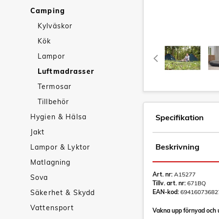
Camping
Kylväskor
Kök
Lampor
Luftmadrasser
Termosar
Tillbehör
Hygien & Hälsa
Specifikation
Jakt
Beskrivning
Lampor & Lyktor
Matlagning
Art. nr:
A15277
Sova
Tillv. art. nr:
671BQ
Säkerhet & Skydd
EAN-kod:
69416073682
Vattensport
Vakna upp förnyad och 