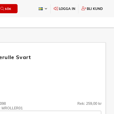
LOGGA IN
BLI KUND
SÖK
rulle Svart
098
Rek: 259,00 kr
r:
MROLLER01