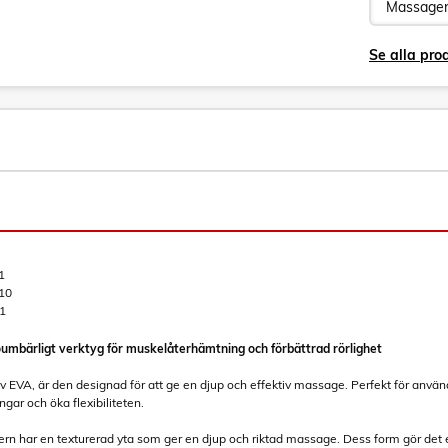
Se alla pro
1
10
1
oumbärligt verktyg för muskelåterhämtning och förbättrad rörlighet
tiv EVA, är den designad för att ge en djup och effektiv massage. Perfekt för anv
gar och öka flexibiliteten.
ern har en texturerad yta som ger en djup och riktad massage. Dess form gör det enk