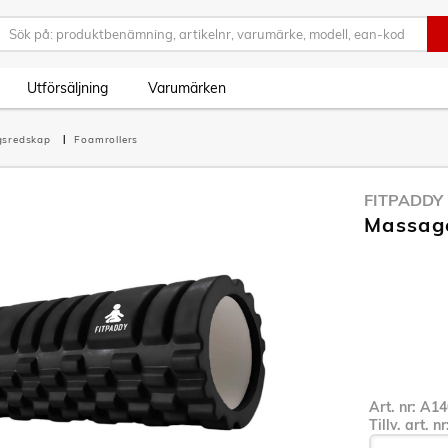
Utförsäljning
Varumärken
gsredskap
Foamrollers
FITPADDY
Massage
Art. nr:
A14
Tillv. art. n