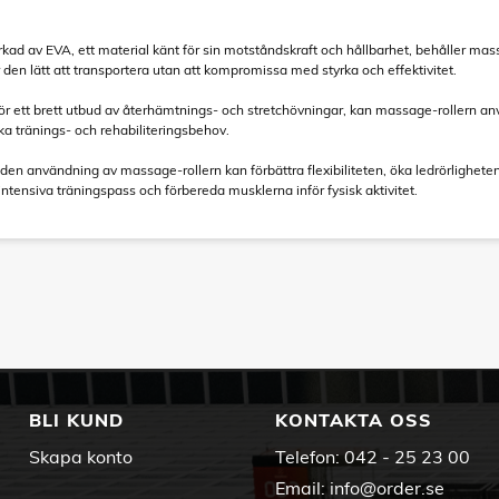
rkad av EVA, ett material känt för sin motståndskraft och hållbarhet, behåller ma
r den lätt att transportera utan att kompromissa med styrka och effektivitet.
r ett brett utbud av återhämtnings- och stretchövningar, kan massage-rollern anv
ka tränings- och rehabiliteringsbehov.
n användning av massage-rollern kan förbättra flexibiliteten, öka ledrörligheten o
ntensiva träningspass och förbereda musklerna inför fysisk aktivitet.
BLI KUND
KONTAKTA OSS
Skapa konto
Telefon:
042 - 25 23 00
Email:
info@order.se