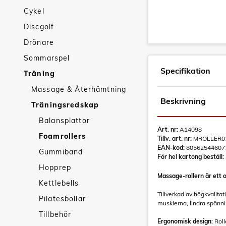
Cykel
Discgolf
Drönare
Sommarspel
Specifikation
Träning
Massage & Återhämtning
Beskrivning
Träningsredskap
Balansplattor
Art. nr:
A14098
Foamrollers
Tillv. art. nr:
MROLLER0
EAN-kod:
80562544607
Gummiband
För hel kartong beställ:
Hopprep
Massage-rollern är ett 
Kettlebells
Tillverkad av högkvalita
Pilatesbollar
musklerna, lindra spännin
Tillbehör
Ergonomisk design:
Roll