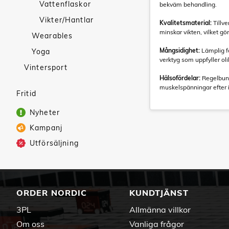
Vattenflaskor
bekväm behandling.
Vikter/Hantlar
Kvalitetsmaterial:
Tillve
minskar vikten, vilket gö
Wearables
Mångsidighet:
Lämplig fö
Yoga
verktyg som uppfyller oli
Vintersport
Hälsofördelar:
Regelbunde
muskelspänningar efter i
Fritid
Nyheter
Kampanj
Utförsäljning
ORDER NORDIC
KUNDTJÄNST
3PL
Allmänna villkor
Om oss
Vanliga frågor