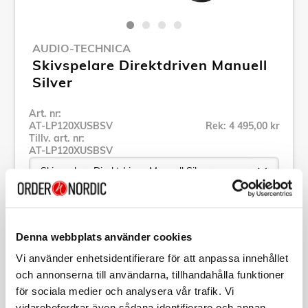
AUDIO-TECHNICA
Skivspelare Direktdriven Manuell
Silver
Art. nr:
AT-LP120XUSBSV
Rek: 4 495,00 kr
Tillv. art. nr:
AT-LP120XUSBSV
Se alla produkter inom Audio-Technica
Denna webbplats använder cookies
Vi använder enhetsidentifierare för att anpassa innehållet
Specifikation
och annonserna till användarna, tillhandahålla funktioner
för sociala medier och analysera vår trafik. Vi
Beskrivning
vidarebefordrar även sådana identifierare och annan