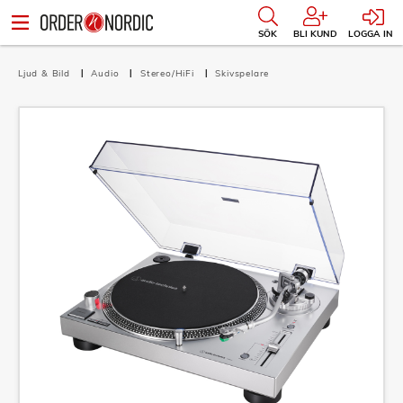
SÖK
BLI KUND
LOGGA IN
Ljud & Bild
Audio
Stereo/HiFi
Skivspelare