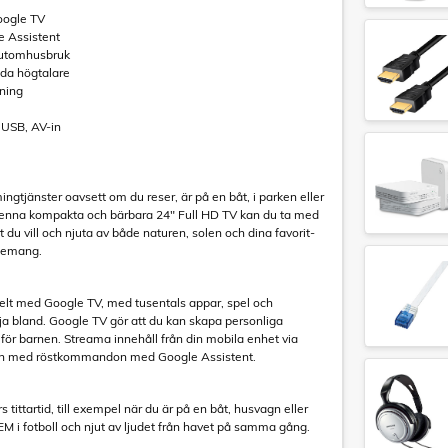
oogle TV
e Assistent
r utomhusbruk
da högtalare
rning
, USB, AV-in
ingtjänster oavsett om du reser, är på en båt, i parken eller
denna kompakta och bärbara 24" Full HD TV kan du ta med
t du vill och njuta av både naturen, solen och dina favorit-
enemang.
nkelt med Google TV, med tusentals appar, spel och
lja bland. Google TV gör att du kan skapa personliga
r för barnen. Streama innehåll från din mobila enhet via
:n med röstkommandon med Google Assistent.
 tittartid, till exempel när du är på en båt, husvagn eller
 i fotboll och njut av ljudet från havet på samma gång.