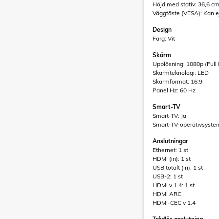
Höjd med stativ: 36,6 c
Väggfäste (VESA): Kan 
Design
Färg: Vit
Skärm
Upplösning: 1080p (Full
Skärmteknologi: LED
Skärmformat: 16:9
Panel Hz: 60 Hz
Smart-TV
Smart-TV: Ja
Smart-TV-operativsyste
Anslutningar
Ethernet: 1 st
HDMI (in): 1 st
USB totalt (in): 1 st
USB-2: 1 st
HDMI v 1.4: 1 st
HDMI ARC
HDMI-CEC v 1.4