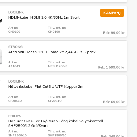
LOGILINK
KAMPANJ
HDMI-kabel HDMI 2.0 4K/60Hz 1m Svart
Art nr:
Tillv. art. nr:
CH0100
CH0100
Rek: 99,00 kr
STRONG
Atria WiFi Mesh 1200 Home kit 2,4+5GHz 3-pack
Art nr:
Tillv. art. nr:
A11043
MESH1200-3
Rek: 1 599,00 kr
LOGILINK
Nätverkskabel Flat Cat6 U/UTP Koppar 2m
Art nr:
Tillv. art. nr:
CF2051U
CF2051U
Rek: 69,00 kr
PHILIPS
Hörlurar Over-Ear TV/Stereo Lång kabel volymkontroll
SHP2500/12 Grå/Svart
Art nr:
Tillv. art. nr:
SHP2500/10
SHP2500/10
Rek: 349,00 kr