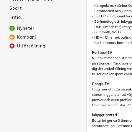
- Kompakt och bärbar G
Sport
- Chromecast och Googl
- Full HD matt panel fö
Fritid
- Bärhandtag och inbygg
- USB Timeshift, fjärrsty
Nyheter
- Bluetooth, Wi-Fi
Kampanj
- HDMI, Ethernet, optisk
- Ca 3 timmars batteritid
Utförsäljning
Portabel TV
Njut av filmer och stream
på stranden! Tack vare 
dig din underhållning var
tv-serier eller sport-ev
Google TV
Hitta mer att titta på e
streamingtjänster att vä
profiler och även profile
Chromecast och styr TV
Inbyggt batteri
Batteriet ger ca 3 timmars
sommarstuga. Streama EM