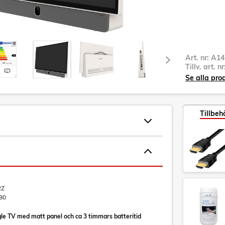
Art. nr:
A14
Tillv. art. n
Se alla pro
Tillbeh
2Z
80
le TV med matt panel och ca 3 timmars batteritid