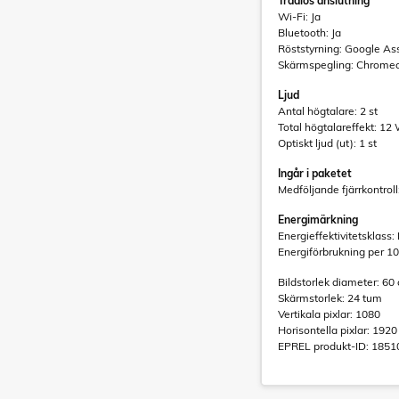
Trådlös anslutning
Wi-Fi: Ja
Bluetooth: Ja
Röststyrning: Google Ass
Skärmspegling: Chrome
Ljud
Antal högtalare: 2 st
Total högtalareffekt: 12
Optiskt ljud (ut): 1 st
Ingår i paketet
Medföljande fjärrkontroll
Energimärkning
Energieffektivitetsklass: 
Energiförbrukning per 
Bildstorlek diameter: 60
Skärmstorlek: 24 tum
Vertikala pixlar: 1080
Horisontella pixlar: 1920
EPREL produkt-ID: 1851