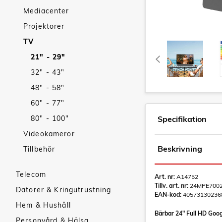
Mediacenter
Projektorer
TV
21" - 29"
32" - 43"
48" - 58"
60" - 77"
80" - 100"
Specifikation
Videokameror
Beskrivning
Tillbehör
Telecom
Art. nr:
A14752
Tillv. art. nr:
24MPE700
Datorer & Kringutrustning
EAN-kod:
40573130236
Hem & Hushåll
Bärbar 24" Full HD Goog
Personvård & Hälsa