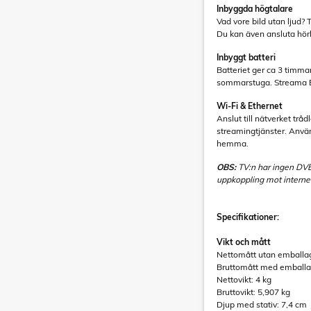
Inbyggda högtalare
Vad vore bild utan ljud? 
Du kan även ansluta hörl
Inbyggt batteri
Batteriet ger ca 3 timmars
sommarstuga. Streama EM
Wi-Fi & Ethernet
Anslut till nätverket tråd
streamingtjänster. Använd
hemma.
OBS:
TV:n har ingen DVB
uppkoppling mot interne
Specifikationer:
Vikt och mått
Nettomått utan emballag
Bruttomått med emballag
Nettovikt: 4 kg
Bruttovikt: 5,907 kg
Djup med stativ: 7,4 cm