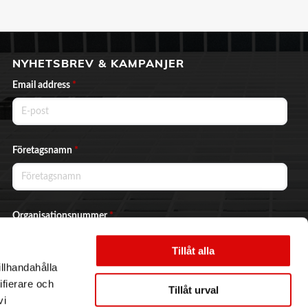
NYHETSBREV & KAMPANJER
Email address
*
Företagsnamn
*
Organisationsnummer
*
Tillåt alla
illhandahålla
Ja, jag vill prenumerera på nyhetsbrevet.
ifierare och
Tillåt urval
vi