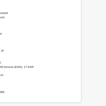
istant
cast
 W
: Ja
E
1000 timmar (kWh): 17 kWh
 cm
069