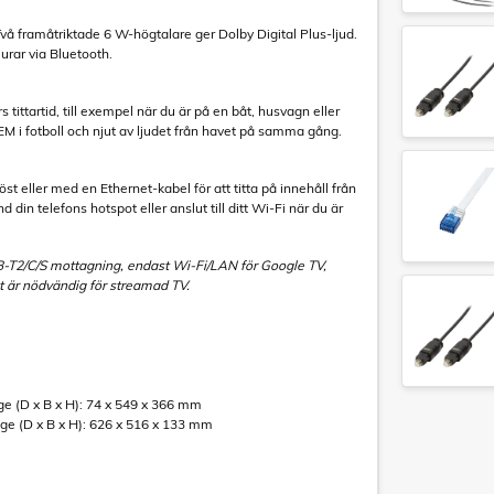
Två framåtriktade 6 W-högtalare ger Dolby Digital Plus-ljud.
urar via Bluetooth.
 tittartid, till exempel när du är på en båt, husvagn eller
 i fotboll och njut av ljudet från havet på samma gång.
löst eller med en Ethernet-kabel för att titta på innehåll från
 din telefons hotspot eller anslut till ditt Wi-Fi när du är
-T2/C/S mottagning, endast Wi-Fi/LAN för Google TV,
t är nödvändig för streamad TV.
e (D x B x H): 74 x 549 x 366 mm
e (D x B x H): 626 x 516 x 133 mm