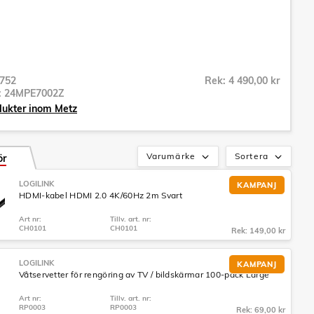
752
Rek: 4 490,00 kr
r:
24MPE7002Z
dukter inom Metz
Varumärke
Sortera
ör
LOGILINK
KAMPANJ
HDMI-kabel HDMI 2.0 4K/60Hz 2m Svart
Art nr:
Tillv. art. nr:
CH0101
CH0101
Rek: 149,00 kr
LOGILINK
KAMPANJ
Våtservetter för rengöring av TV / bildskärmar 100-pack Large
Art nr:
Tillv. art. nr:
RP0003
RP0003
Rek: 69,00 kr