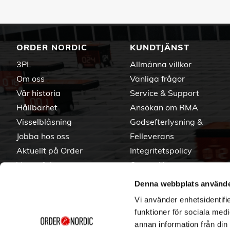
ORDER NORDIC
KUNDTJÄNST
3PL
Allmänna villkor
Om oss
Vanliga frågor
Vår historia
Service & Support
Hållbarhet
Ansökan om RMA
Visselblåsning
Godsefterlysning &
Jobba hos oss
Felleverans
Aktuellt på Order
Integritetspolicy
Varumärken
Om cookies
Denna webbplats använde
Vi använder enhetsidentifie
funktioner för sociala medi
annan information från din