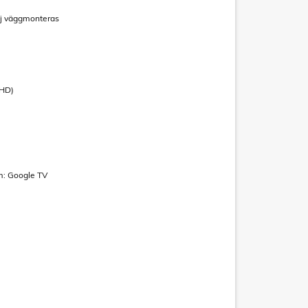
m
ej väggmonteras
 HD)
m: Google TV