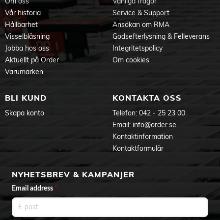
Om oss
Vanliga frågor
Vår historia
Service & Support
Hållbarhet
Ansökan om RMA
Visselblåsning
Godsefterlysning & Felleverans
Jobba hos oss
Integritetspolicy
Aktuellt på Order
Om cookies
Varumärken
BLI KUND
KONTAKTA OSS
Skapa konto
Telefon:
042 - 25 23 00
Email:
info@order.se
Kontaktinformation
Kontaktformulär
NYHETSBREV & KAMPANJER
Email address
*