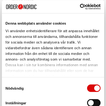
8021735223504
För hel kartong beställ:
10
Nilox Fjärrkontroll för LG® TV
Denna webbplats använder cookies
Nilox Tech fjärrkontroll för LG® TV är en smidig och pålitlig
Vi använder enhetsidentifierare för att anpassa innehållet
ersättare för din originalfjärrkontroll.
och annonserna till användarna, tillhandahålla funktioner
Den är kompatibel med alla* LG®-tv-modeller tillverkade
för sociala medier och analysera vår trafik. Vi
från år 2000 och framåt och är redo att användas direkt.
Läs mer
vidarebefordrar även sådana identifierare och annan
Den kräver ingen programmering – sätt bara i två AAA-
batterier (ingår ej) och börja styra din TV omedelbart.
information från din enhet till de sociala medier och
annons- och analysföretag som vi samarbetar med.
En enkel och bekväm lösning som ger dig full kontroll och
Dessa kan i sin tur kombinera informationen med annan
passar perfekt när den ursprungliga fjärrkontrollen har gått
Varumärke
Sortera
förlorad eller gått sönder.
information som du har tillhandahållit eller som de har
samlat in när du har använt deras tjänster.
Tillbehör
Innehåll i förpackningen:
Samtyckesval
VARTA
- Fjärrkontroll
Nödvändig
Longlife AAA / LR03 Batteri 4-pack
- Användarhandbok
Art nr:
Specifikationer:
4103101414
Inställningar
Kompatibilitet: LG TV*
Tillv. art. nr: