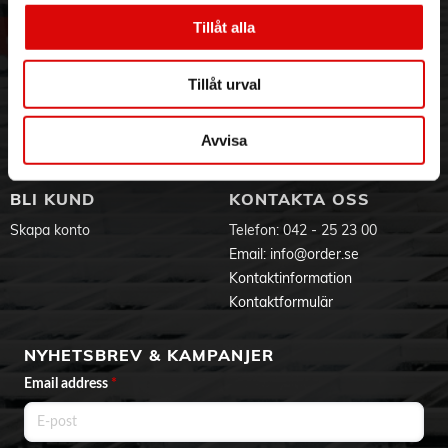
Om oss
Vanliga frågor
Vår historia
Service & Support
Tillåt alla
Hållbarhet
Ansökan om RMA
Visselblåsning
Godsefterlysning & Felleverans
Tillåt urval
Jobba hos oss
Integritetspolicy
Aktuellt på Order
Om cookies
Avvisa
Varumärken
BLI KUND
KONTAKTA OSS
Skapa konto
Telefon:
042 - 25 23 00
Email:
info@order.se
Kontaktinformation
Kontaktformulär
NYHETSBREV & KAMPANJER
Email address
*