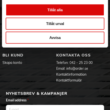
3PL
Allmänna villkor
Om oss
Vanliga frågor
Tillåt alla
Vår historia
Service & Support
Hållbarhet
Ansökan om RMA
Tillåt urval
Visselblåsning
Godsefterlysning & Felleverans
Jobba hos oss
Integritetspolicy
Aktuellt på Order
Om cookies
Avvisa
Varumärken
BLI KUND
KONTAKTA OSS
Skapa konto
Telefon:
042 - 25 23 00
Email:
info@order.se
Kontaktinformation
Kontaktformulär
NYHETSBREV & KAMPANJER
Email address
*