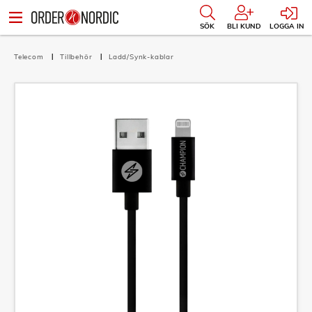
SÖK
BLI KUND
LOGGA IN
Telecom
Tillbehör
Ladd/Synk-kablar