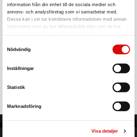
information från din enhet till de sociala medier och
annons- och analysföretag som vi samarbetar med.
Art. nr:
97123CH
Dessa kan i sin tur kombinera informationen med annan
Tillv. art. nr:
97123CH
information som du har tillhandahållit eller som de har
EAN-kod:
7391091971236
samlat in när du har använt deras tjänster.
För hel kartong beställ:
5
Samtyckesval
Lightning-kabel för att synka & ladda Apple-produkter.
Nödvändig
Specifikationer:
- MFI-chip
Inställningar
- Längd: 2 m
- Färg: Svart
EU-försäkran
Läs mer
Statistik
Marknadsföring
ORDER NORDIC
KUNDTJÄNST
Visa detaljer