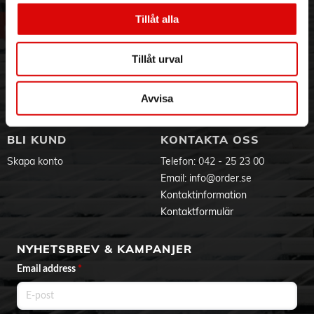
Om oss
Vanliga frågor
- Överföringshastighet upp till 480 Mbps
- USB 2.0
Vår historia
Service & Support
Tillåt alla
- Längd: 1 m
Hållbarhet
Ansökan om RMA
- Färg: Vit
Visselblåsning
Godsefterlysning & Felleverans
Tillåt urval
EU-försäkran
Jobba hos oss
Integritetspolicy
Aktuellt på Order
Om cookies
Avvisa
Varumärken
BLI KUND
KONTAKTA OSS
Skapa konto
Telefon:
042 - 25 23 00
Email:
info@order.se
Kontaktinformation
Kontaktformulär
NYHETSBREV & KAMPANJER
Email address
*